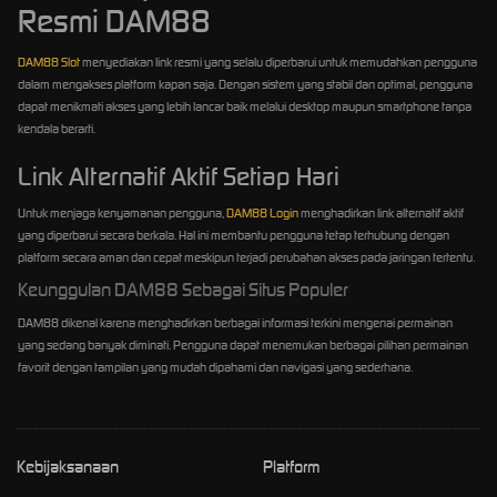
Resmi DAM88
DAM88 Slot
menyediakan link resmi yang selalu diperbarui untuk memudahkan pengguna
dalam mengakses platform kapan saja. Dengan sistem yang stabil dan optimal, pengguna
dapat menikmati akses yang lebih lancar baik melalui desktop maupun smartphone tanpa
kendala berarti.
Link Alternatif Aktif Setiap Hari
Untuk menjaga kenyamanan pengguna,
DAM88 Login
menghadirkan link alternatif aktif
yang diperbarui secara berkala. Hal ini membantu pengguna tetap terhubung dengan
platform secara aman dan cepat meskipun terjadi perubahan akses pada jaringan tertentu.
Keunggulan DAM88 Sebagai Situs Populer
DAM88 dikenal karena menghadirkan berbagai informasi terkini mengenai permainan
yang sedang banyak diminati. Pengguna dapat menemukan berbagai pilihan permainan
favorit dengan tampilan yang mudah dipahami dan navigasi yang sederhana.
Kebijaksanaan
Platform