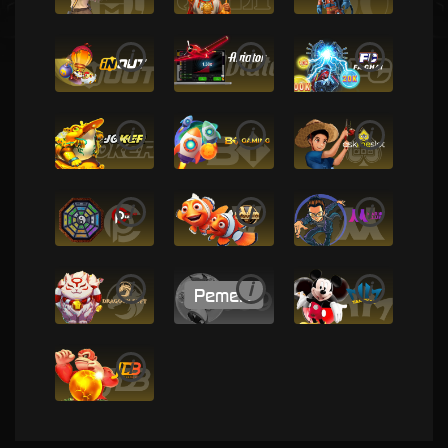
i
i
i
i
i
i
i
i
i
i
i
i
i