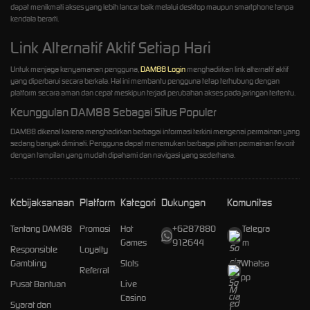
dapat menikmati akses yang lebih lancar baik melalui desktop maupun smartphone tanpa
kendala berarti.
Link Alternatif Aktif Setiap Hari
Untuk menjaga kenyamanan pengguna,
DAM88 Login
menghadirkan link alternatif aktif
yang diperbarui secara berkala. Hal ini membantu pengguna tetap terhubung dengan
platform secara aman dan cepat meskipun terjadi perubahan akses pada jaringan tertentu.
Keunggulan DAM88 Sebagai Situs Populer
DAM88 dikenal karena menghadirkan berbagai informasi terkini mengenai permainan yang
sedang banyak diminati. Pengguna dapat menemukan berbagai pilihan permainan favorit
dengan tampilan yang mudah dipahami dan navigasi yang sederhana.
Kebijaksanaan
Platform
Kategori
Dukungan
Komunitas
Tentang DAM88
Promosi
Hot
+6287880
Telegra
Games
912644
m
Responsible
Loyalty
Gambling
Slots
Whatsa
Referral
pp
Pusat Bantuan
Live
Casino
Syarat dan