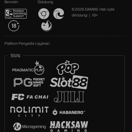
Bermain
Didukung
©2026 DAM88. Hak cipta
dilindungi | 18+
Platform Penyedia Layanan
Slots