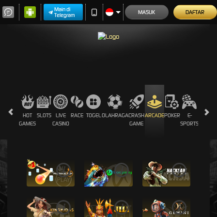
Main di
MASUK
DAFTAR
Telegram
HOT
SLOTS
LIVE
RACE
TOGEL
OLAHRAGA
CRASH
ARCADE
POKER
E-
SABUN
GAMES
CASINO
GAME
SPORTS
AYAM
i
i
i
i
i
i