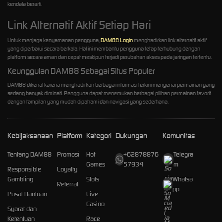
kendala berarti.
Link Alternatif Aktif Setiap Hari
Untuk menjaga kenyamanan pengguna,
DAM88 Login
menghadirkan link alternatif aktif
yang diperbarui secara berkala. Hal ini membantu pengguna tetap terhubung dengan
platform secara aman dan cepat meskipun terjadi perubahan akses pada jaringan tertentu.
Keunggulan DAM88 Sebagai Situs Populer
DAM88 dikenal karena menghadirkan berbagai informasi terkini mengenai permainan yang
sedang banyak diminati. Pengguna dapat menemukan berbagai pilihan permainan favorit
dengan tampilan yang mudah dipahami dan navigasi yang sederhana.
Kebijaksanaan
Platform
Kategori
Dukungan
Komunitas
Tentang DAM88
Promosi
Hot
+62878876
Telegra
Games
57934
m
Responsible
Loyalty
Gambling
Slots
Whatsa
Referral
pp
Pusat Bantuan
Live
Casino
Syarat dan
Ketentuan
Race