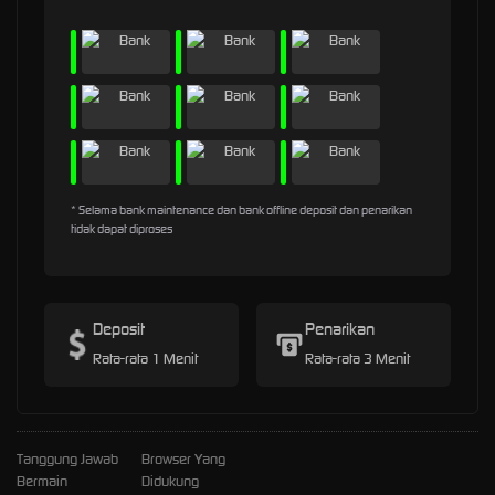
* Selama bank maintenance dan bank offline deposit dan penarikan
tidak dapat diproses
Deposit
Penarikan
Rata-rata 1 Menit
Rata-rata 3 Menit
Tanggung Jawab
Browser Yang
Bermain
Didukung