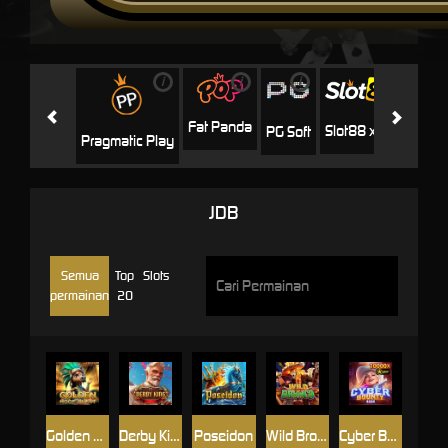
i
i
i
i
i
Facha
Fat Panda
Slot88 x PP
PG Soft
Pragmatic Play
JDB
Semua
Top
Slots
permainan
20
Golden Hoof Quest
Derby King
Poseidon
Wild Bronco
Cyber Bounty 4096