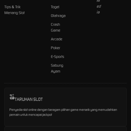
Tips & Trik
Togel
Menang Slot
Olahraga
Crash
Game
Arcade
Poker
E-Sports
Sabung
Ayam
TARUHAN SLOT
Penyedia slot online dengan beragam pilihan game menarik yang memudahkan
pemain untuk mencapai jackpot