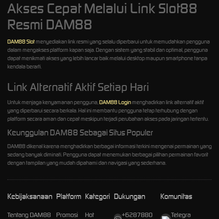
Akses Cepat Melalui Link Slot88
Resmi DAM88
DAM88 Slot
menyediakan link resmi yang selalu diperbarui untuk memudahkan pengguna
dalam mengakses platform kapan saja. Dengan sistem yang stabil dan optimal, pengguna
dapat menikmati akses yang lebih lancar baik melalui desktop maupun smartphone tanpa
kendala berarti.
Link Alternatif Aktif Setiap Hari
Untuk menjaga kenyamanan pengguna,
DAM88 Login
menghadirkan link alternatif aktif
yang diperbarui secara berkala. Hal ini membantu pengguna tetap terhubung dengan
platform secara aman dan cepat meskipun terjadi perubahan akses pada jaringan tertentu.
Keunggulan DAM88 Sebagai Situs Populer
DAM88 dikenal karena menghadirkan berbagai informasi terkini mengenai permainan yang
sedang banyak diminati. Pengguna dapat menemukan berbagai pilihan permainan favorit
dengan tampilan yang mudah dipahami dan navigasi yang sederhana.
Kebijaksanaan
Platform
Kategori
Dukungan
Komunitas
Tentang DAM88
Promosi
Hot
+6287880
Telegra