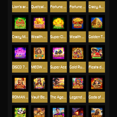
Lion's area
Quetzalcoatl
Fortune Horse
Fortune Toto 4D
Crazy ATM
Crazy Money Rolling
Wealth Rising 2
Super Clovers 2
Wealth Rolling
Golden Temple2
DISCO 777
MEOW DYNASTY
Super Ace
Gold Rush Blast
Fiesta de Mexicana
ROMAN WARRIOR2
Vault Beauty Thief
The Age Of Navigation
Legend of Aztec2
Gods of Egypt