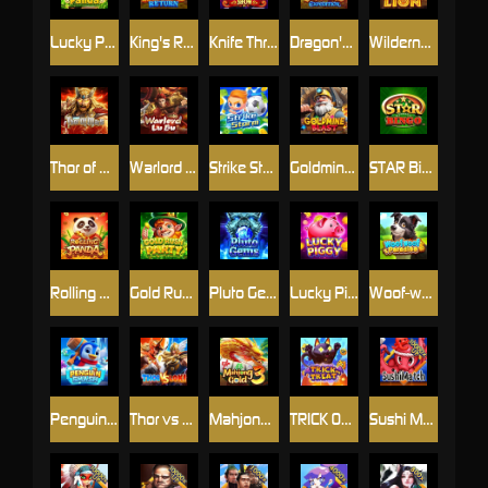
Lucky Panda
King's Return
Knife Throwing Show
Dragon's Expedition
Wilderness Lion
Thor of Mars
Warlord Lu Bu
Strike Storm
Goldmine Blast
STAR Bingo
Rolling Panda
Gold Rush Party
Pluto Gems
Lucky Piggy
Woof-woof Paradise
Penguin Smash
Thor vs Loki
Mahjong Gold 3
TRICK OR TREAT
Sushi Match