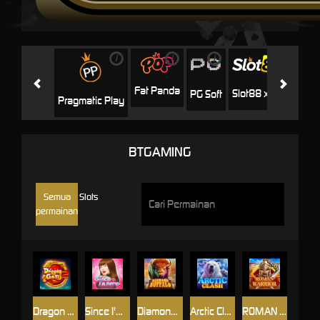
i
i
i
i
i
Facha
Fat Panda
Slot88 x PP
PG Soft
Pragmatic Play
BTGAMING
Semua
Slots
permainan
Dragon Gem2
Since I'm here
Diamond buffalo
Arctic Clash
ROMAN WARRIOR