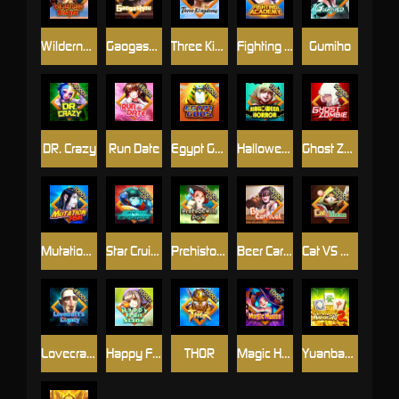
Wilderness Hunting
Gaogashou
Three Kingdoms
Fighting Academy
Gumiho
DR. Crazy
Run Date
Egypt Gods
Halloween Horror
Ghost Zombie
Mutation fish
Star Cruise
Prehistoric Park
Beer Carnival
Cat VS Mouse
Lovecraft's Legacy
Happy Fruit Stand
THOR
Magic House
Yuanbao Mahjong2