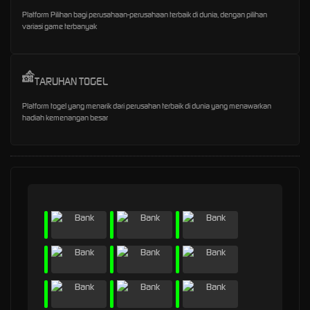
Platform Pilihan bagi perusahaan-perusahaan terbaik di dunia, dengan pilihan
variasi game terbanyak
TARUHAN TOGEL
Platform togel yang menarik dari perusahan terbaik di dunia yang menawarkan
hadiah kemenangan besar