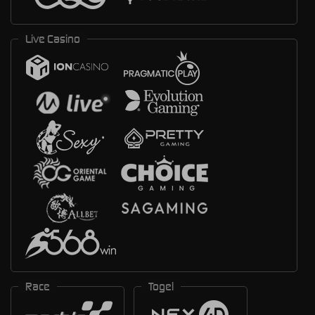
Live Casino
Race
Togel