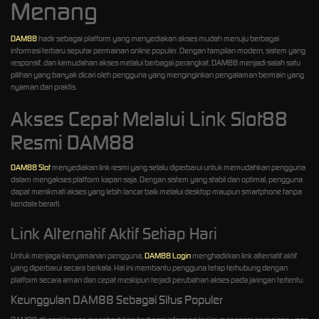
Menang
DAM88
hadir sebagai platform yang menyediakan akses mudah menuju berbagai
informasi terbaru seputar permainan online populer. Dengan tampilan modern, sistem yang
responsif, dan kemudahan akses melalui berbagai perangkat, DAM88 menjadi salah satu
pilihan yang banyak dicari oleh pengguna yang menginginkan pengalaman bermain yang
nyaman dan praktis.
Akses Cepat Melalui Link Slot88
Resmi DAM88
DAM88 Slot
menyediakan link resmi yang selalu diperbarui untuk memudahkan pengguna
dalam mengakses platform kapan saja. Dengan sistem yang stabil dan optimal, pengguna
dapat menikmati akses yang lebih lancar baik melalui desktop maupun smartphone tanpa
kendala berarti.
Link Alternatif Aktif Setiap Hari
Untuk menjaga kenyamanan pengguna,
DAM88 Login
menghadirkan link alternatif aktif
yang diperbarui secara berkala. Hal ini membantu pengguna tetap terhubung dengan
platform secara aman dan cepat meskipun terjadi perubahan akses pada jaringan tertentu.
Keunggulan DAM88 Sebagai Situs Populer