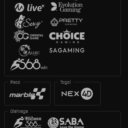
Race
Togel
Olahraga