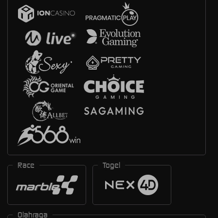
Race
Togel
Olahraga