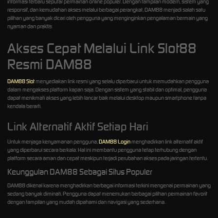
informasi terbaru seputar permainan online populer. Dengan tampilan modern, sistem yang
responsif, dan kemudahan akses melalui berbagai perangkat, DAM88 menjadi salah satu
pilihan yang banyak dicari oleh pengguna yang menginginkan pengalaman bermain yang
nyaman dan praktis.
Akses Cepat Melalui Link Slot88
Resmi DAM88
DAM88 Slot
menyediakan link resmi yang selalu diperbarui untuk memudahkan pengguna
dalam mengakses platform kapan saja. Dengan sistem yang stabil dan optimal, pengguna
dapat menikmati akses yang lebih lancar baik melalui desktop maupun smartphone tanpa
kendala berarti.
Link Alternatif Aktif Setiap Hari
Untuk menjaga kenyamanan pengguna,
DAM88 Login
menghadirkan link alternatif aktif
yang diperbarui secara berkala. Hal ini membantu pengguna tetap terhubung dengan
platform secara aman dan cepat meskipun terjadi perubahan akses pada jaringan tertentu.
Keunggulan DAM88 Sebagai Situs Populer
DAM88 dikenal karena menghadirkan berbagai informasi terkini mengenai permainan yang
sedang banyak diminati. Pengguna dapat menemukan berbagai pilihan permainan favorit
dengan tampilan yang mudah dipahami dan navigasi yang sederhana.