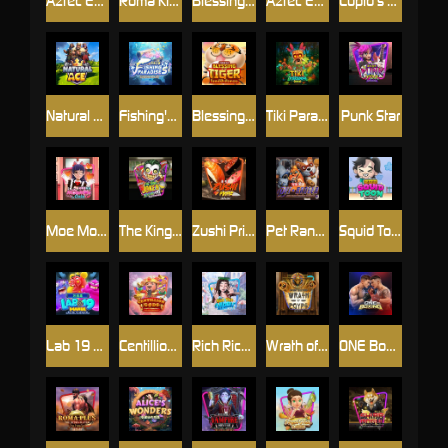
Aztec Empire
Roma Kingdom
Blessing of the Dragon
Aztec Empire 1000
Cupid's Garden
Natural Ace
Fishing's Paradise
Blessing of the Tiger
Tiki Paradise
Punk Star
Moe Moe Cute
The King Joker
Zushi Prime
Pet Ranger
Squid Toon
Lab 19 Mania
Centillion Gods
Rich Rich Water
Wrath of Egypt
ONE Boxing