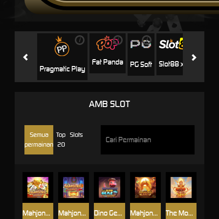
i
i
i
i
i
Facha
Fat Panda
Slot88 x PP
PG Soft
Pragmatic Play
AMB SLOT
Semua
Top
Slots
permainan
20
Mahjong Legend
Mahjong Legend Xmas
Dino Gems
Mahjong Legacy
The Monkey King