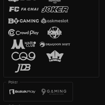
Poker