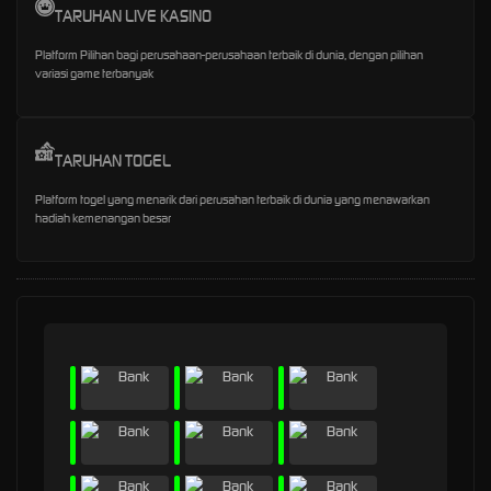
TARUHAN LIVE KASINO
Platform Pilihan bagi perusahaan-perusahaan terbaik di dunia, dengan pilihan
variasi game terbanyak
TARUHAN TOGEL
Platform togel yang menarik dari perusahan terbaik di dunia yang menawarkan
hadiah kemenangan besar