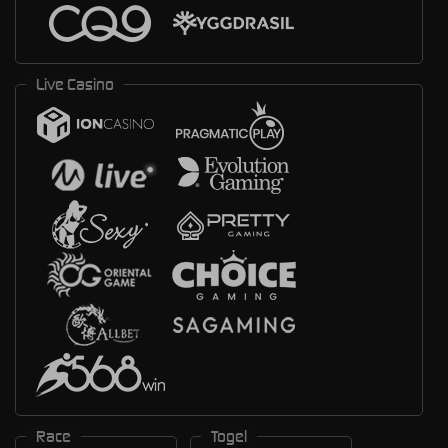
Live Casino
Race
Togel