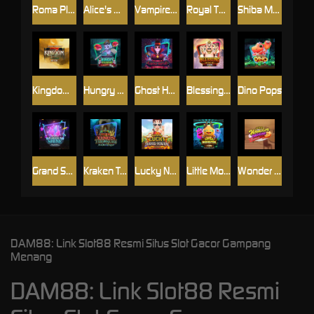
Roma Plus
Alice's Wonder
Vampire Hunter
Royal Thai Dessert
Shiba Mogul
Kingdom Z
Hungry Krahung
Ghost House
Blessing of the Ox
Dino Pops
Grand Shine
Kraken Treasure
Lucky NangKwak
Little Monster
Wonder Cuisine
DAM88: Link Slot88 Resmi Situs Slot Gacor Gampang
Menang
DAM88: Link Slot88 Resmi