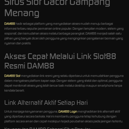
Situs Slot Gacor Gampang
Menang
DAM88
hadir sebagai platform yang menyediakan akses mudah menuju berbagai
informasi terbaru seputar permainan online populer. Dengan tampilan modern, sistem yang
responsif, dan kemudahan akses melalui berbagai perangkat, DAM88 menjadi salah satu
pilihan yang banyak dicari oleh pengguna yang menginginkan pengalaman bermain yang
nyaman dan praktis.
Akses Cepat Melalui Link Slot88
Resmi DAM88
DAM88 Slot
menyediakan link resmi yang selalu diperbarui untuk memudahkan pengguna
dalam mengakses platform kapan saja. Dengan sistem yang stabil dan optimal, pengguna
dapat menikmati akses yang lebih lancar baik melalui desktop maupun smartphone tanpa
kendala berarti.
Link Alternatif Aktif Setiap Hari
Untuk menjaga kenyamanan pengguna,
DAM88 Login
menghadirkan link alternatif aktif
yang diperbarui secara berkala. Hal ini membantu pengguna tetap terhubung dengan
platform secara aman dan cepat meskipun terjadi perubahan akses pada jaringan tertentu.