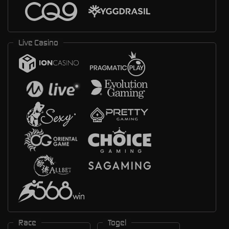
Live Casino
Race
Togel