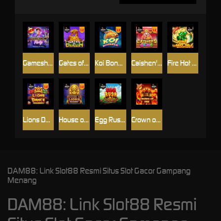
Gameshow Party Jackpot Play
Gates of Dragon Jackpot Play
Koi Bonanza Jackpot Play
Caishen's Gems Jackpot Play
Fire Hot 20 Jackpot Play
Lions Dance Megaways Jackpot Play
House of Lions Megaways Jackpot Play
Egg Rush Jackpot Play
Crown of Fire Jackpot Play
DAM88: Link Slot88 Resmi Situs Slot Gacor Gampang
Menang
DAM88: Link Slot88 Resmi