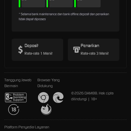
* Selama bank maintenance dan bank offline deposit dan penarikan
tidak dapat diproses
Deposit
Penarikan
Rata-rata 1 Menit
Rata-rata 3 Menit
Tanggung Jawab
Browser Yang
Bermain
Didukung
©2026 DAM88. Hak cipta
dilindungi | 18+
Platform Penyedia Layanan