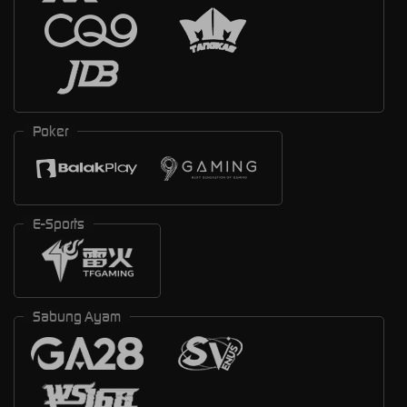
Poker
E-Sports
Sabung Ayam