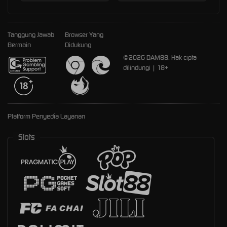
Tanggung Jawab
Browser Yang
Bermain
Didukung
©2026 DAM88. Hak cipta
dilindungi | 18+
Platform Penyedia Layanan
Slots