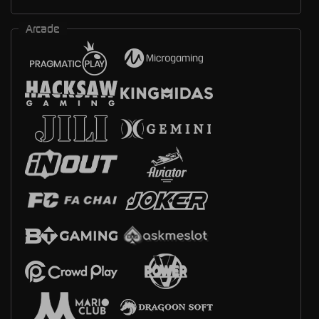
Arcade