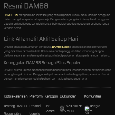
Resmi DAM88
DAM88 Slot
menyediakan link resmi yang selalu diperbarui untuk memudahkan pengguna
dalam mengakses platform kapan saja. Dengan sistem yang stabil dan optimal, pengguna
dapat menikmati akses yang lebih lancar baik melalui desktop maupun smartphone tanpa
kendala berarti.
Link Alternatif Aktif Setiap Hari
Untuk menjaga kenyamanan pengguna,
DAM88 Login
menghadirkan link alternatif aktif
yang diperbarui secara berkala. Hal ini membantu pengguna tetap terhubung dengan
platform secara aman dan cepat meskipun terjadi perubahan akses pada jaringan tertentu.
Keunggulan DAM88 Sebagai Situs Populer
DAM88 dikenal karena menghadirkan berbagai informasi terkini mengenai permainan yang
sedang banyak diminati. Pengguna dapat menemukan berbagai pilihan permainan favorit
dengan tampilan yang mudah dipahami dan navigasi yang sederhana.
Kebijaksanaan
Platform
Kategori
Dukungan
Komunitas
Tentang DAM88
Promosi
Hot
+62878876
Telegra
Games
57934
m
Responsible
Loyalty