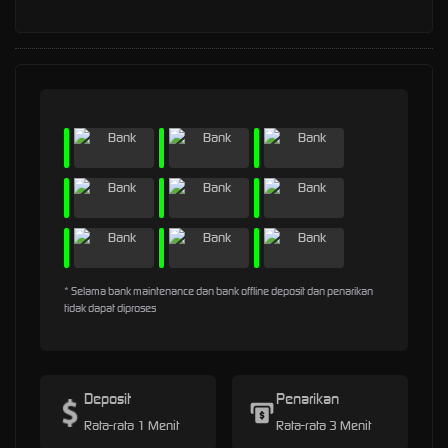
* Selama bank maintenance dan bank offline deposit dan penarikan
tidak dapat diproses
Deposit
Penarikan
Rata-rata 1 Menit
Rata-rata 3 Menit