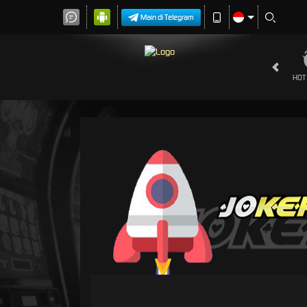
Main di Telegram
HOT