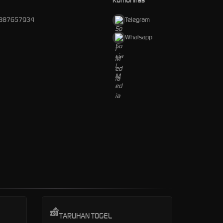
887657934
Telegram
Whatsapp
TARUHAN TOGEL