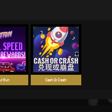
ut Run
Cash Or Crash