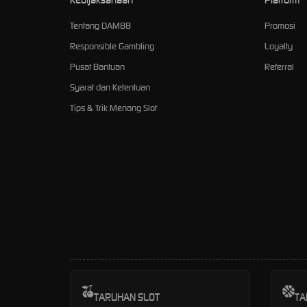
Tentang DAM88
Promosi
Responsible Gambling
Loyalty
Pusat Bantuan
Referral
Syarat dan Ketentuan
Tips & Trik Menang Slot
TARUHAN SLOT
TA