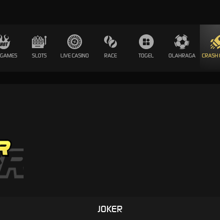
 GAMES
SLOTS
LIVE CASINO
RACE
TOGEL
OLAHRAGA
CRASH
JOKER