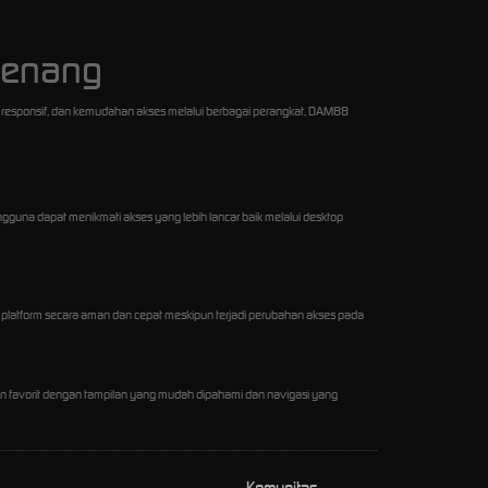
Menang
g responsif, dan kemudahan akses melalui berbagai perangkat, DAM88
guna dapat menikmati akses yang lebih lancar baik melalui desktop
an platform secara aman dan cepat meskipun terjadi perubahan akses pada
n favorit dengan tampilan yang mudah dipahami dan navigasi yang
Komunitas