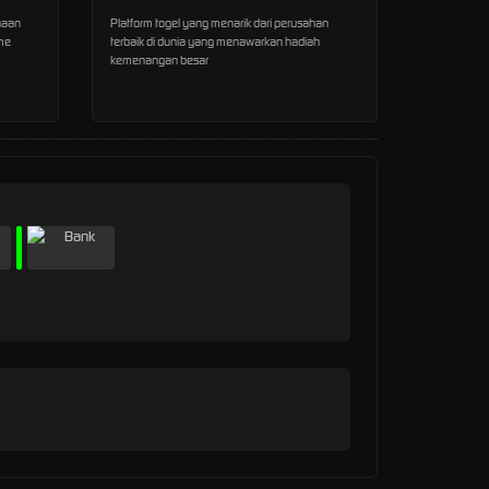
haan
Platform togel yang menarik dari perusahan
ame
terbaik di dunia yang menawarkan hadiah
kemenangan besar