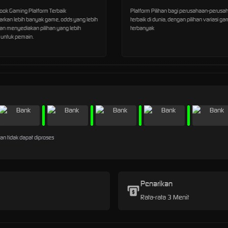
ook Gaming Platform Terbaik
Platform Pilihan bagi perusahaan-perusa
kan lebih banyak game, odds yang lebih
terbaik di dunia, dengan pilihan variasi g
 dan menyediakan pilihan yang lebih
terbanyak
untuk pemain.
an tidak dapat diproses
Penarikan
Rata-rata 3 Menit