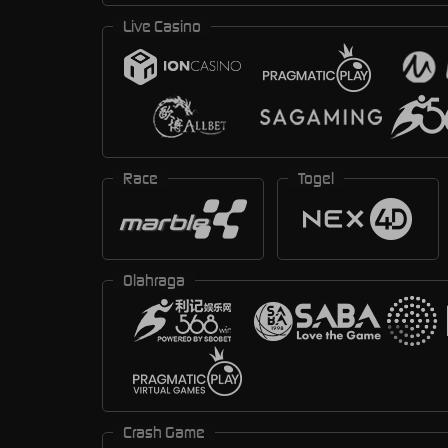
Live Casino
Race
Togel
Olahraga
Crash Game