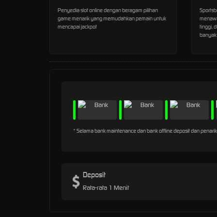
Penyedia slot online dengan beragam pilihan
Sportsb
game menarik yang memudahkan pemain untuk
menawar
mencapai jackpot
tinggi,
banyak 
* Selama bank maintenance dan bank offline deposit dan penarik
Deposit
Rata-rata 1 Menit