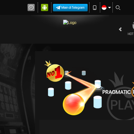
Main di Telegram
HOT