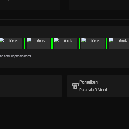
an tidak dapat diproses
Penarikan
Rata-rata 3 Menit