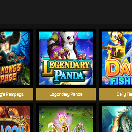
ng’s Rampage
Legendary Panda
Daily Fi