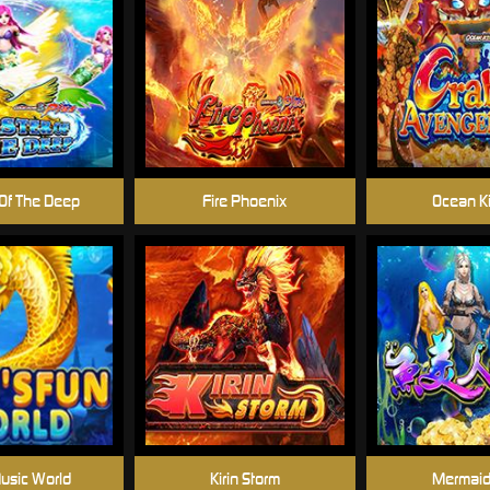
Of The Deep
Fire Phoenix
Ocean K
usic World
Kirin Storm
Mermaid