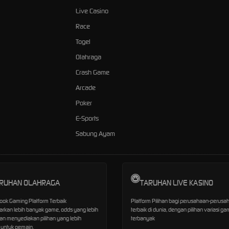
Live Casino
Race
Togel
Olahraga
Crash Game
Arcade
Poker
E-Sports
Sabung Ayam
RUHAN OLAHRAGA
TARUHAN LIVE KASINO
ook Gaming Platform Terbaik
Platform Pilihan bagi perusahaan-perusa
kan lebih banyak game, odds yang lebih
terbaik di dunia, dengan pilihan variasi g
 dan menyediakan pilihan yang lebih
terbanyak
untuk pemain.