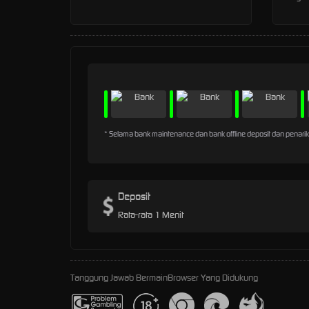
* Selama bank maintenance dan bank offline deposit dan penarik
Deposit
Rata-rata 1 Menit
Tanggung Jawab Bermain
Browser Yang Didukung