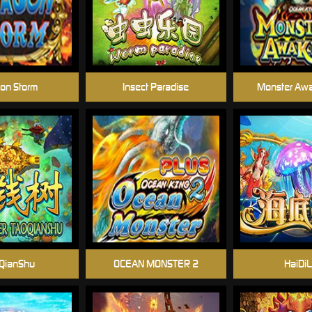
on Storm
Insect Paradise
Monster Awa
QianShu
OCEAN MONSTER 2
HaiDi