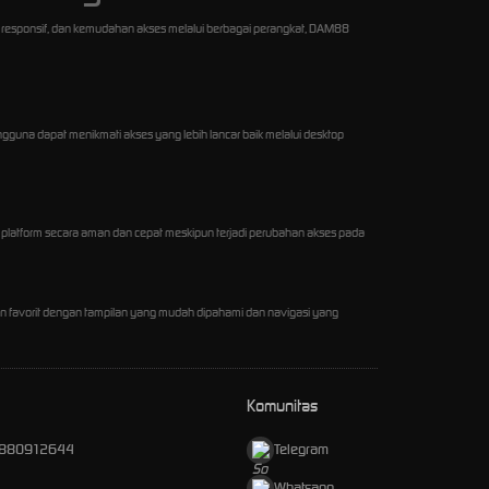
g responsif, dan kemudahan akses melalui berbagai perangkat, DAM88
guna dapat menikmati akses yang lebih lancar baik melalui desktop
an platform secara aman dan cepat meskipun terjadi perubahan akses pada
n favorit dengan tampilan yang mudah dipahami dan navigasi yang
Komunitas
880912644
Telegram
Whatsapp