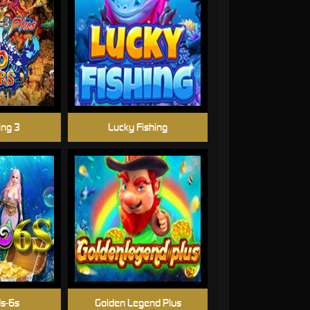
ing 3
Lucky Fishing
s-6s
Golden Legend Plus