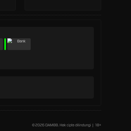
©2026 DAM88. Hak cipta dilindungi | 18+