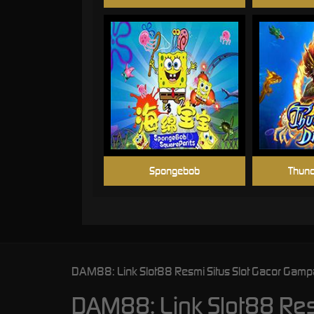
Spongebob
Thund
DAM88: Link Slot88 Resmi Situs Slot Gacor Ga
DAM88: Link Slot88 Re