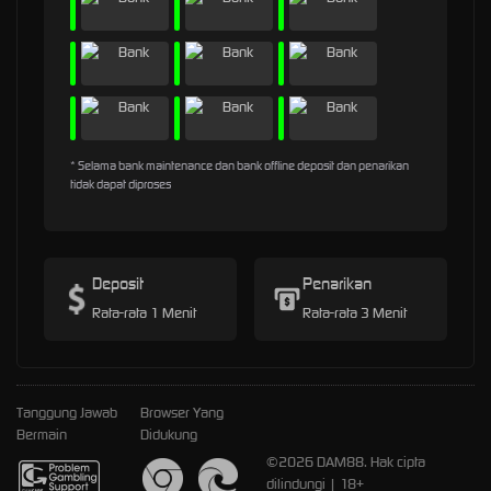
* Selama bank maintenance dan bank offline deposit dan penarikan
tidak dapat diproses
Deposit
Penarikan
Rata-rata 1 Menit
Rata-rata 3 Menit
Tanggung Jawab
Browser Yang
Bermain
Didukung
©2026 DAM88. Hak cipta
dilindungi | 18+