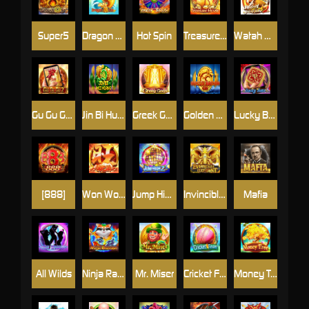
Super5
Dragon Koi
Hot Spin
Treasure House
Watah Master 2
Gu Gu Gu 2 M
Jin Bi Hui Huang
Greek Gods
Golden Dragon Club
Lucky Bats M
[888]
Won Won Won
Jump High 2
Invincible Elephant
Mafia
All Wilds
Ninja Raccoon
Mr. Miser
Cricket Fever
Money Tree