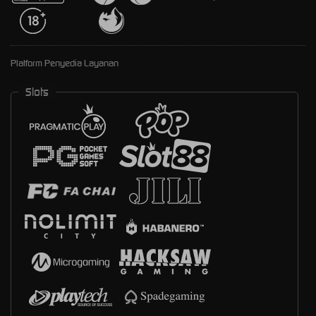
Platform Penyedia Layanan
Slots