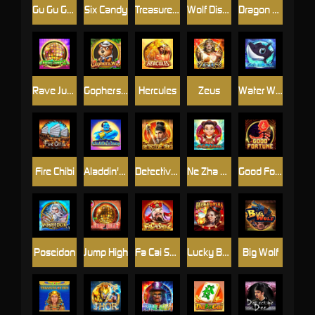
Gu Gu Gu 3
Six Candy
Treasure Bowl
Wolf Disco
Dragon Heart
Rave Jump 2
Gophers War
Hercules
Zeus
Water World
Fire Chibi
Aladdin's lamp
Detective Dee 2
Ne Zha Advent
Good Fortune
Poseidon
Jump High
Fa Cai Shen2
Lucky Boxes
Big Wolf