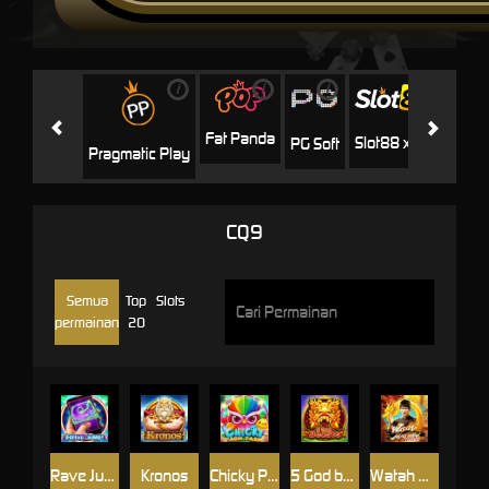
i
i
i
i
i
Facha
Fat Panda
Slot88 x PP
PG Soft
Pragmatic Play
CQ9
Semua
Top
Slots
permainan
20
Rave Jump Mobile
Kronos
Chicky Parm Parm
5 God beasts
Watah Master Turbo