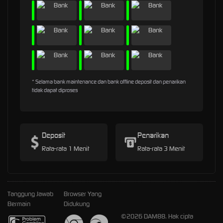
* Selama bank maintenance dan bank offline deposit dan penarikan
tidak dapat diproses
Deposit
Penarikan
Rata-rata 1 Menit
Rata-rata 3 Menit
Tanggung Jawab
Browser Yang
Bermain
Didukung
©2026 DAM88. Hak cipta