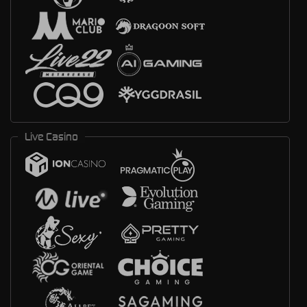
Live Casino