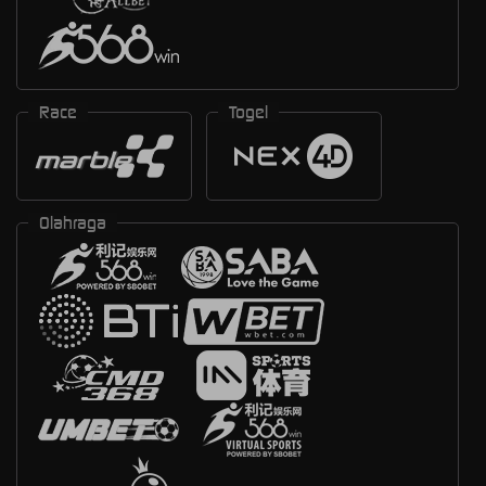
Race
Togel
Olahraga