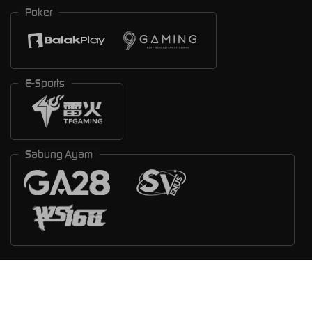
Poker
E-Sports
Sabung Ayam