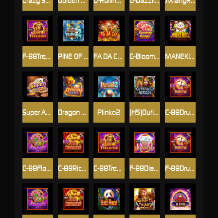
Crazy Sheep
Golden 777(H5)
G-RollingRiches
G-DazzlingDiamond
JiXiangRuYi(H5)
F-88Treasures(H5)
PINE OF PLINKO 2
FA DA CAI(H5)
G-BloomingRiches
MANEKI NEKO(H5)
Super Ace2+
Dragon Arena
Plinko2
(H5)Outlawed Heroes
C-88Drum(H5)
C-88Flower(H5)
C-88Riches(H5)
C-88Treasures(H5)
F-88Diamond(H5)
F-88Drum(H5)