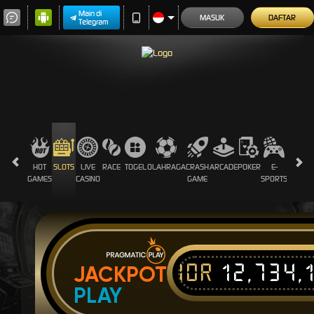
Main di
MASUK
DAFTAR
Telegram
HOT
SLOTS
LIVE
RACE
TOGEL
OLAHRAGA
CRASH
ARCADE
POKER
E-
SABUN
GAMES
CASINO
GAME
SPORTS
AYAM
IDR
12,734,
JACKPOT
PLAY