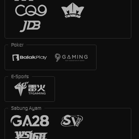
Poker
E-Sports
Sabung Ayam