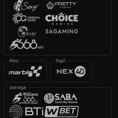
Race
Togel
Olahraga