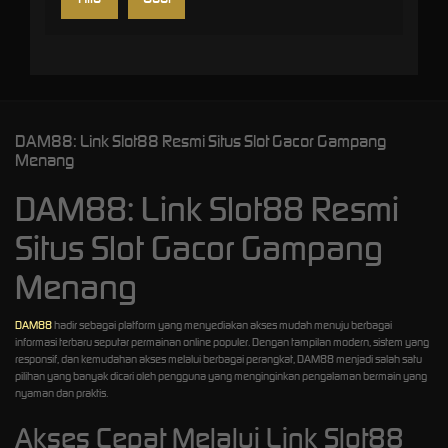
DAM88: Link Slot88 Resmi Situs Slot Gacor Gampang
Menang
DAM88: Link Slot88 Resmi
Situs Slot Gacor Gampang
Menang
DAM88
hadir sebagai platform yang menyediakan akses mudah menuju berbagai
informasi terbaru seputar permainan online populer. Dengan tampilan modern, sistem yang
responsif, dan kemudahan akses melalui berbagai perangkat, DAM88 menjadi salah satu
pilihan yang banyak dicari oleh pengguna yang menginginkan pengalaman bermain yang
nyaman dan praktis.
Akses Cepat Melalui Link Slot88