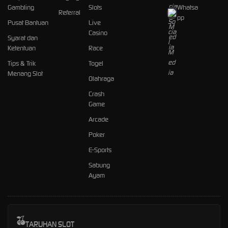
Gambling
Slots
Whatsa
Referral
pp
Pusat Bantuan
Live
Casino
Syarat dan
Ketentuan
Race
Tips & Trik
Togel
Menang Slot
Olahraga
Crash
Game
Arcade
Poker
E-Sports
Sabung
Ayam
TARUHAN SLOT