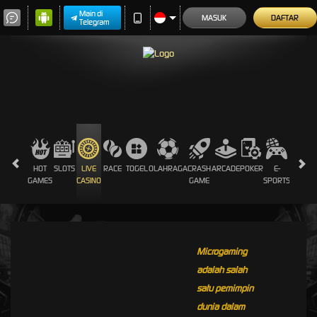
Main di
MASUK
DAFTAR
Telegram
HOT
SLOTS
LIVE
RACE
TOGEL
OLAHRAGA
CRASH
ARCADE
POKER
E-
SABUN
GAMES
CASINO
GAME
SPORTS
AYAM
Microgaming
adalah salah
satu pemimpin
dunia dalam