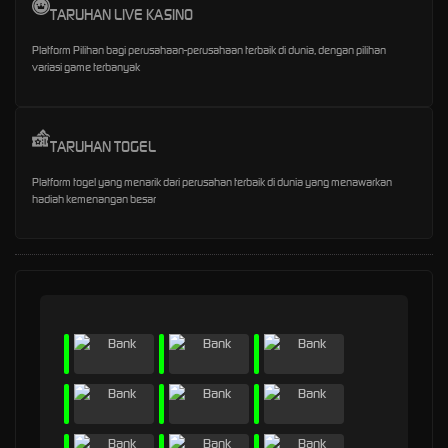
TARUHAN LIVE KASINO
Platform Pilihan bagi perusahaan-perusahaan terbaik di dunia, dengan pilihan
variasi game terbanyak
TARUHAN TOGEL
Platform togel yang menarik dari perusahan terbaik di dunia yang menawarkan
hadiah kemenangan besar