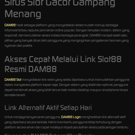
Situs Slot Gacor Gampang
Menang
DAM88
hadir sebagai platform yang menyediakan akses mudah menuju berbagai
informasi terbaru seputar permainan online populer. Dengan tampilan modern, sistem yang
responsif, dan kemudahan akses melalui berbagai perangkat, DAM88 menjadi salah satu
pilihan yang banyak dicari oleh pengguna yang menginginkan pengalaman bermain yang
nyaman dan praktis.
Akses Cepat Melalui Link Slot88
Resmi DAM88
DAM88 Slot
menyediakan link resmi yang selalu diperbarui untuk memudahkan pengguna
dalam mengakses platform kapan saja. Dengan sistem yang stabil dan optimal, pengguna
dapat menikmati akses yang lebih lancar baik melalui desktop maupun smartphone tanpa
kendala berarti.
Link Alternatif Aktif Setiap Hari
Untuk menjaga kenyamanan pengguna,
DAM88 Login
menghadirkan link alternatif aktif
yang diperbarui secara berkala. Hal ini membantu pengguna tetap terhubung dengan
platform secara aman dan cepat meskipun terjadi perubahan akses pada jaringan tertentu.