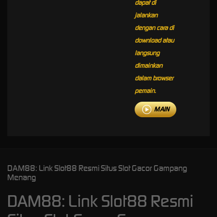
dapat di
jalankan
dengan cara di
download atau
langsung
dimainkan
dalam browser
pemain.
MAIN
DAM88: Link Slot88 Resmi Situs Slot Gacor Gampang
Menang
DAM88: Link Slot88 Resmi