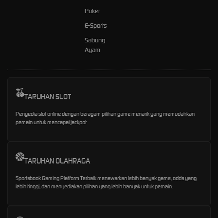
Poker
E-Sports
Sabung
Ayam
TARUHAN SLOT
Penyedia slot online dengan beragam pilihan game menarik yang memudahkan
pemain untuk mencapai jackpot
TARUHAN OLAHRAGA
Sportsbook Gaming Platform Terbaik menawarkan lebih banyak game, odds yang
lebih tinggi, dan menyediakan pilihan yang lebih banyak untuk pemain.