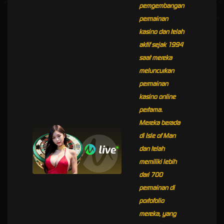
pemgembangan
permainan
kasino dan telah
aktif sejak 1994
saat mereka
meluncurkan
permainan
kasino online
pertama.
Mereka berada
di Isle of Man
dan telah
memiliki lebih
dari 700
permainan di
portofolio
mereka, yang