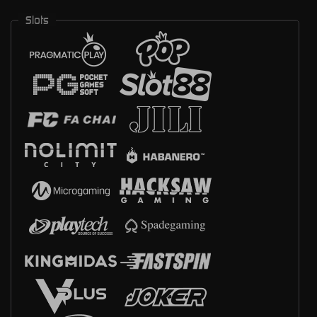
Slots