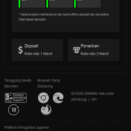
* Selama bank maintenance dan bank offline deposit dan penarikan
tidak dapat diproses
Deposit
Penarikan
Rata-rata 1 Menit
Rata-rata 3 Menit
Tanggung Jawab
Browser Yang
Bermain
Didukung
©2026 DAM88. Hak cipta
dilindungi | 18+
Platform Penyedia Layanan