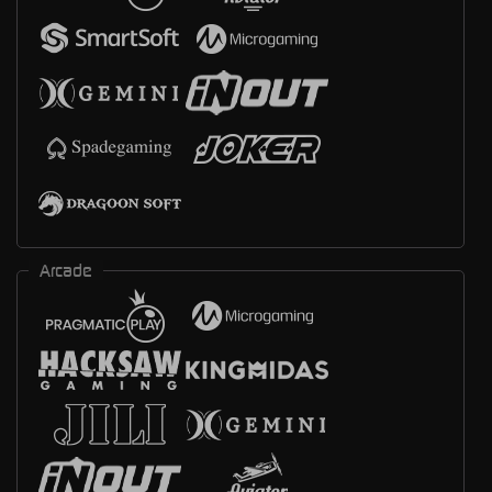
Arcade