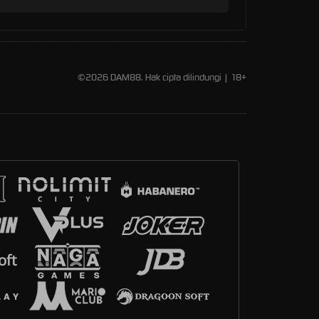
©2026 DAM88. Hak cipta dilindungi | 18+