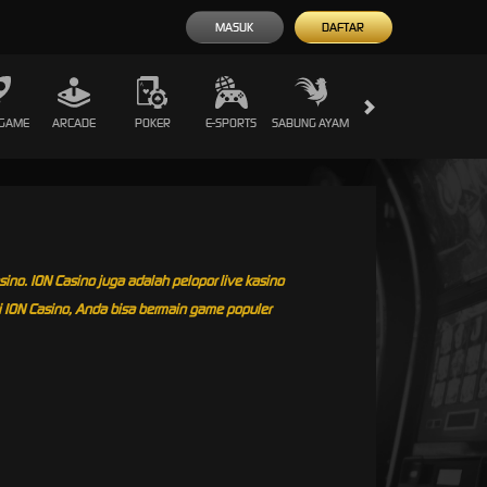
MASUK
DAFTAR
 GAME
ARCADE
POKER
E-SPORTS
SABUNG AYAM
PROMOSI
sino. ION Casino juga adalah pelopor live kasino
 Di ION Casino, Anda bisa bermain game populer