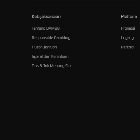
Kebijaksanaan
Platform
Tentang DAM88
Promosi
Responsible Gambling
Loyalty
Pusat Bantuan
Referral
Syarat dan Ketentuan
Tips & Trik Menang Slot