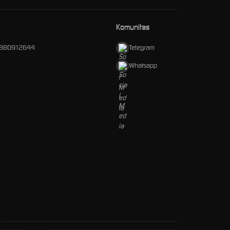
Komunitas
880912644
Telegram
Whatsapp