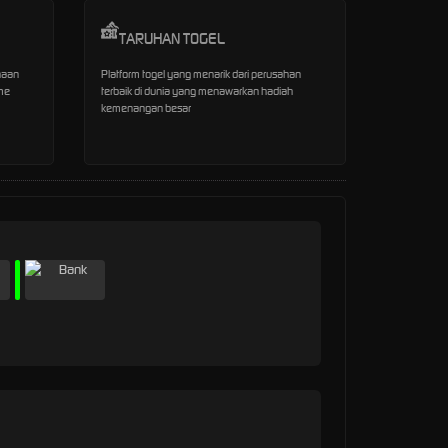
TARUHAN TOGEL
haan
Platform togel yang menarik dari perusahan
ame
terbaik di dunia yang menawarkan hadiah
kemenangan besar