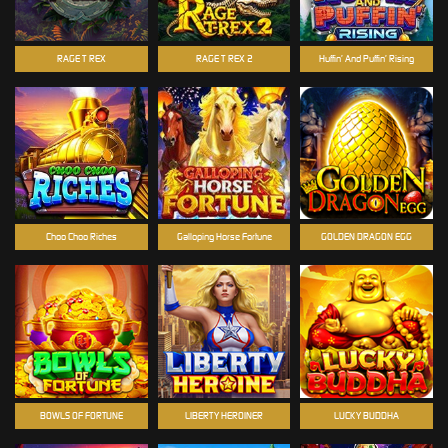
RAGE T-REX
RAGE T-REX 2
Huffin’ And Puffin’ Rising
Choo Choo Riches
Galloping Horse Fortune
GOLDEN DRAGON EGG
BOWLS OF FORTUNE
LIBERTY HEROINER
LUCKY BUDDHA