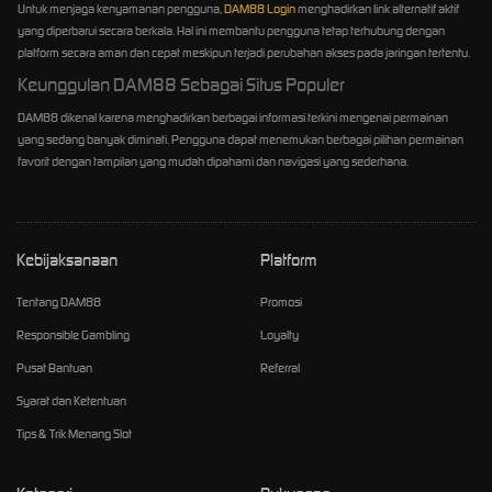
Untuk menjaga kenyamanan pengguna,
DAM88 Login
menghadirkan link alternatif aktif
yang diperbarui secara berkala. Hal ini membantu pengguna tetap terhubung dengan
platform secara aman dan cepat meskipun terjadi perubahan akses pada jaringan tertentu.
Keunggulan DAM88 Sebagai Situs Populer
DAM88 dikenal karena menghadirkan berbagai informasi terkini mengenai permainan
yang sedang banyak diminati. Pengguna dapat menemukan berbagai pilihan permainan
favorit dengan tampilan yang mudah dipahami dan navigasi yang sederhana.
Kebijaksanaan
Platform
Tentang DAM88
Promosi
Responsible Gambling
Loyalty
Pusat Bantuan
Referral
Syarat dan Ketentuan
Tips & Trik Menang Slot