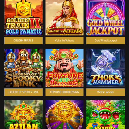
GOLDEN TRAIN 2
Valiant of Athena
Gold Wheel Jackpot
LEGEND OF SPOOKY LINK
FORTUNE GOD BLESSING
Thor's Hammer