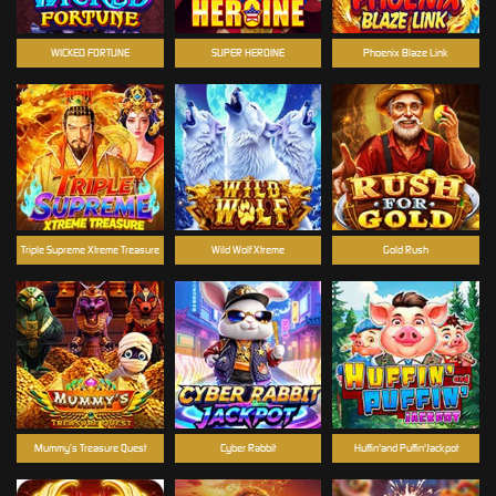
WICKED FORTUNE
SUPER HEROINE
Phoenix Blaze Link
Triple Supreme Xtreme Treasure
Wild Wolf Xtreme
Gold Rush
Mummy’s Treasure Quest
Cyber Rabbit
Huffin'and Puffin'Jackpot