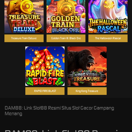
Treasure Train Deluxe
Golden Train Ⅲ: Black Ore
The Halloween Rascal
RAPID FIRE BLAST
King Kong Treasure
DAM88: Link Slot88 Resmi Situs Slot Gacor Gampang
Menang