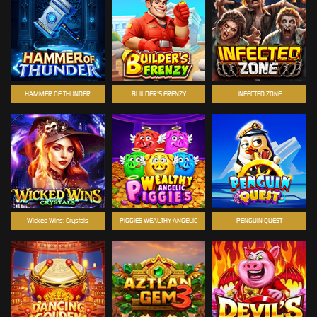
HAMMER OF THUNDER
BUILDER'S FRENZY
INFECTED ZONE
Wicked Wins: Crystals
PIGGIES WEALTHY ANGELIC
PENGUIN QUEST