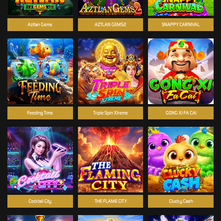
Aztlan Gems
AZTLAN GEMS2
SNAPPY CARNIVAL
Feeding Time
Triple Spin Xtreme
GONG XI FA CAI
Cocktail City
THE FLAME CITY
Clucky Cash