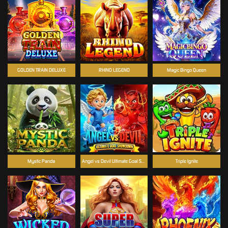
GOLDEN TRAIN DELUXE
RHINO LEGEND
Magic Bingo Queen
Mystic Panda
Angel vs Devil Ultimate Goal Showdown
Triple Ignite