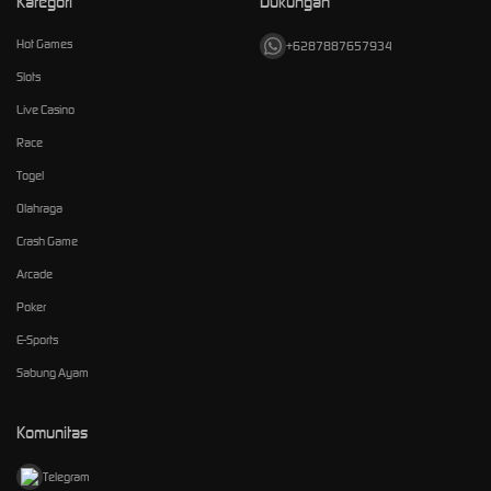
Kategori
Dukungan
Hot Games
+6287887657934
Slots
Live Casino
Race
Togel
Olahraga
Crash Game
Arcade
Poker
E-Sports
Sabung Ayam
Komunitas
Telegram