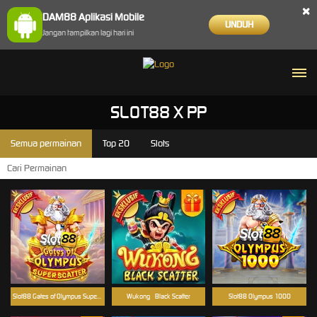
×
DAM88 Aplikasi Mobile
UNDUH
Jangan tampilkan lagi hari ini
SLOT88 X PP
Semua permainan
Top 20
Slots
Slot88 Gates of Olympus Super Scatter
Wukong - Black Scatter
Slot88 Olympus 1000