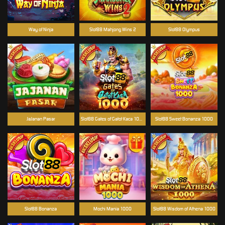
Way of Ninja
Slot88 Mahjong Wins 2
Slot88 Olympus
JaJanan Pasar
Slot88 Gates of Gatot Kaca 1000
Slot88 Sweet Bonanza 1000
Slot88 Bonanza
Mochi Mania 1000
Slot88 Wisdom of Athena 1000