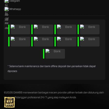
Telegram
Whatsapp
* Selama bank maintenance dan bank offline deposit dan penarikan tidak dapat
diproses
©2026 DAM88 menawarkan berbagai macam provider pilihan terbaik dan didukung oleh
Layanan Pelanggan profesional 24/7 yang siap melayani Anda.