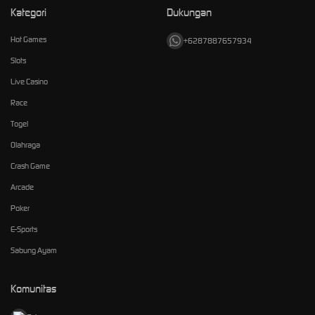
Kategori
Dukungan
Hot Games
+6287887657934
Slots
Live Casino
Race
Togel
Olahraga
Crash Game
Arcade
Poker
E-Sports
Sabung Ayam
Komunitas