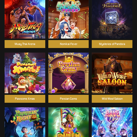
Muay Thai Arena
Nomikai Fever
Mysteries of Pandora
Pawsome Xmas
Persian Gems
Wild West Saloon