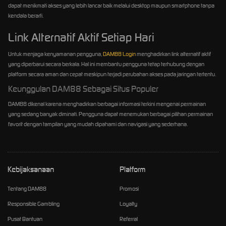
dapat menikmati akses yang lebih lancar baik melalui desktop maupun smartphone tanpa
kendala berarti.
Link Alternatif Aktif Setiap Hari
Untuk menjaga kenyamanan pengguna,
DAM88 Login
menghadirkan link alternatif aktif
yang diperbarui secara berkala. Hal ini membantu pengguna tetap terhubung dengan
platform secara aman dan cepat meskipun terjadi perubahan akses pada jaringan tertentu.
Keunggulan DAM88 Sebagai Situs Populer
DAM88 dikenal karena menghadirkan berbagai informasi terkini mengenai permainan
yang sedang banyak diminati. Pengguna dapat menemukan berbagai pilihan permainan
favorit dengan tampilan yang mudah dipahami dan navigasi yang sederhana.
Kebijaksanaan
Platform
Tentang DAM88
Promosi
Responsible Gambling
Loyalty
Pusat Bantuan
Referral