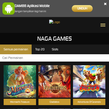
×
DAM88 Aplikasi Mobile
UNDUH
Jangan tampilkan lagi hari ini
NAGA GAMES
Semua permainan
Top 20
Slots
Mermaid's Treasure
Gladiators
Adventures Of Caramelo