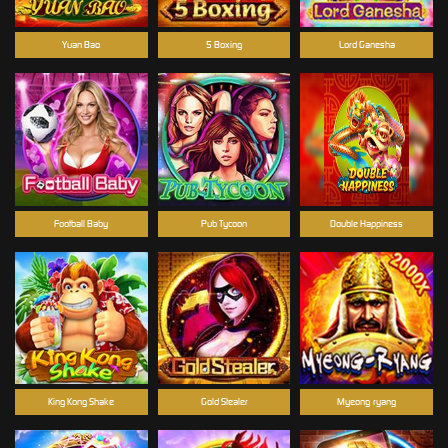
Yuan Bao
5 Boxing
Lord Ganesha
Football Baby
Pub Tycoon
Double Happiness
King Kong Shake
Gold Stealer
Myeong-ryang