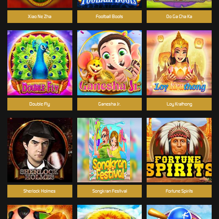
Xiao Ne Zha
Football Boots
Oo Ga Cha Ka
Double Fly
Ganesha Jr.
Loy Krathong
Sherlock Holmes
Songkran Festival
Fortune Spirits