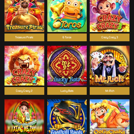
Treasure Pirate
6 Toros
Crazy Crazy 3
Crazy Crazy 2
Lucky Bats
Mr.Rich