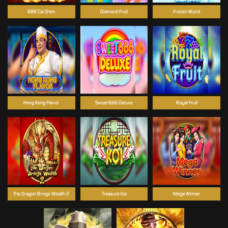
888 Cai Shen
Diamond Fruit
Frozen World
Hong Kong Flavor
Sweet 666 Deluxe
Royal Fruit
The Dragon Brings Wealth 2
Treasure Koi
Mega Winner