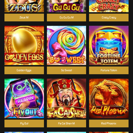
Zeus M
Gu Gu Gu M
Crazy Crazy
Golden Eggs
So Sweet
Fortune Totem
Fly Out
Fa Cai Shen M
Red Phoenix