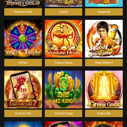
Pharaoh's Gold
Super5
Dragon Koi
Hot Spin
Treasure House
Watah Master 2
Gu Gu Gu 2 M
Jin Bi Hui Huang
Greek Gods