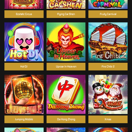
Ecstatic Circus
Flying Cai Shen
Fruity Carnival
Hot DJ
Uproar In Heaven
Fire Chibi 2
Jumping Mobile
Da Hong Zhong
Xmas