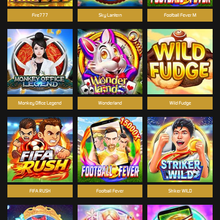
Fire777
Sky Lantern
Football Fever M
Monkey Office Legend
Wonderland
Wild Fudge
FIFA RUSH
Football Fever
Striker WILD