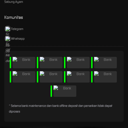
Sabung Ayam
Komunitas
Telegram
Whatsapp
* Selama bank maintenance dan bank offline deposit dan penarikan tidak dapat
diproses