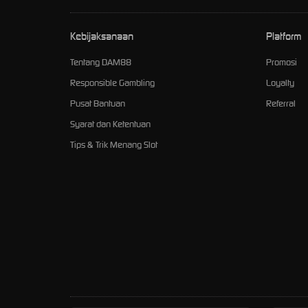
Kebijaksanaan
Platform
Tentang DAM88
Promosi
Responsible Gambling
Loyalty
Pusat Bantuan
Referral
Syarat dan Ketentuan
Tips & Trik Menang Slot