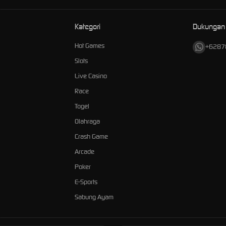
Kategori
Dukungan
Hot Games
+6287
Slots
Live Casino
Race
Togel
Olahraga
Crash Game
Arcade
Poker
E-Sports
Sabung Ayam