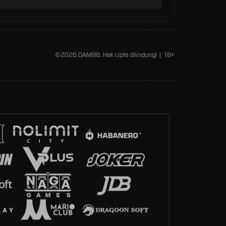
©2026 DAM88. Hak cipta dilindungi | 18+