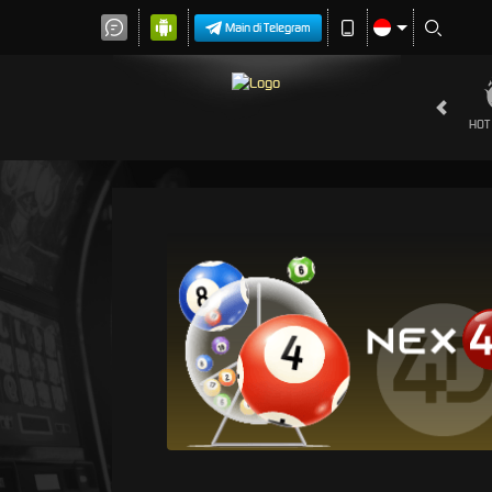
Main di Telegram
HOT