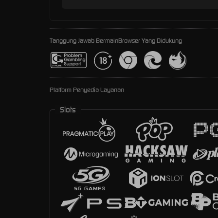
Tanggung Jawab Bermain
Browser Yang Didukung
Platform Penyedia Layanan
Slots