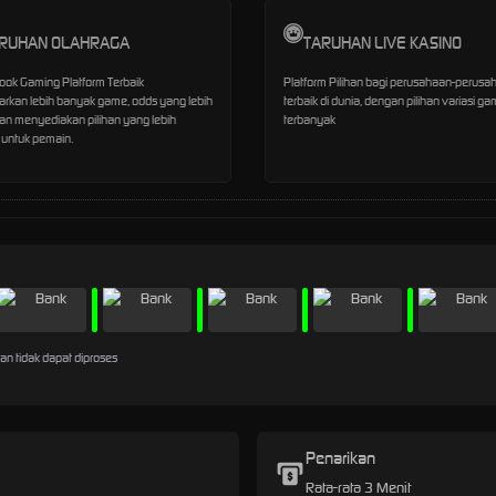
RUHAN OLAHRAGA
TARUHAN LIVE KASINO
ook Gaming Platform Terbaik
Platform Pilihan bagi perusahaan-perusa
kan lebih banyak game, odds yang lebih
terbaik di dunia, dengan pilihan variasi g
 dan menyediakan pilihan yang lebih
terbanyak
untuk pemain.
an tidak dapat diproses
Penarikan
Rata-rata 3 Menit