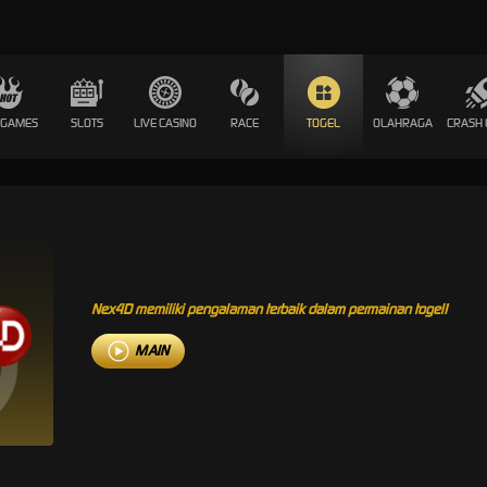
 GAMES
SLOTS
LIVE CASINO
RACE
TOGEL
OLAHRAGA
CRASH
Nex4D memiliki pengalaman terbaik dalam permainan togel!
MAIN