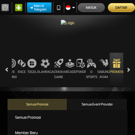
Main di
MASUK
DAFTAR
Telegram
LOTS
LIVE
RACE
TOGEL
OLAHRAGA
CRASH
ARCADE
POKER
E-
SABUNG
PROMOSI
CASINO
GAME
SPORTS
AYAM
Semua Promosi
Semua Event Provider
Semua Promosi
Member Baru