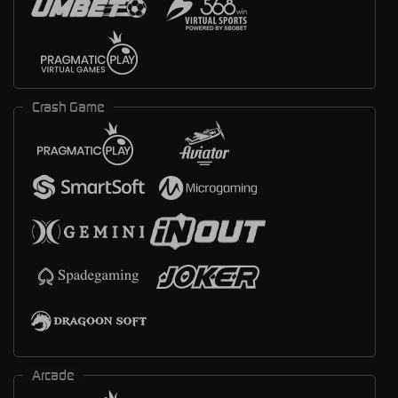
Crash Game
Arcade