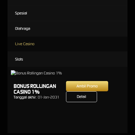
Spesial
Olahraga
Live Casino
Slots
BONUS ROLLINGAN
Ambil Promo
CASINO 1%
Detail
Tanggal akhir:
01-Jan-2031