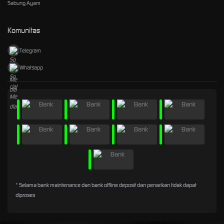
Sabung Ayam
Komunitas
Telegram
Whatsapp
* Selama bank maintenance dan bank offline deposit dan penarikan tidak dapat
diproses