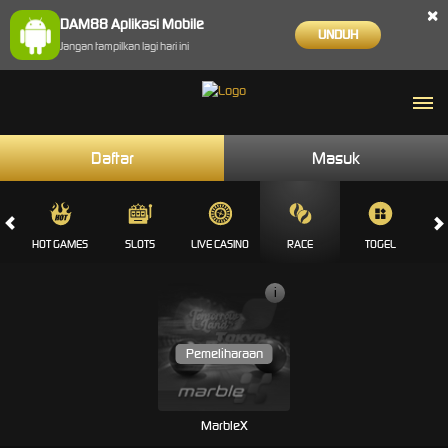
×
DAM88 Aplikasi Mobile
UNDUH
Jangan tampilkan lagi hari ini
Daftar
Masuk
HOT GAMES
SLOTS
LIVE CASINO
RACE
TOGEL
OL
i
MarbleX