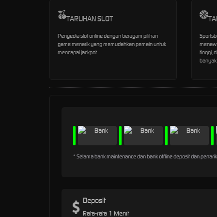
TARUHAN SLOT
TA
Penyedia slot online dengan beragam pilihan
Sportsb
game menarik yang memudahkan pemain untuk
menawar
mencapai jackpot
tinggi,
banyak 
* Selama bank maintenance dan bank offline deposit dan penarik
Deposit
Rata-rata 1 Menit