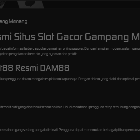
mpang Menang
smi Situs Slot Gacor Gampang 
agai informasi terbaru seputar permainan online populer. Dengan tampilan modern, sistem yan
nginkan pengalaman bermain yang nyaman dan praktis.
lot88 Resmi DAM88
kan pengguna dalam mengakses platform kapan saja. Dengan sistem yang stabil dan optimal, peng
lternatif aktif yang diperbarui secara berkala. Hal ini membantu pengguna tetap terhubung deng
 permainan yang sedang banyak diminati. Pengguna dapat menemukan berbagai pilihan permaina