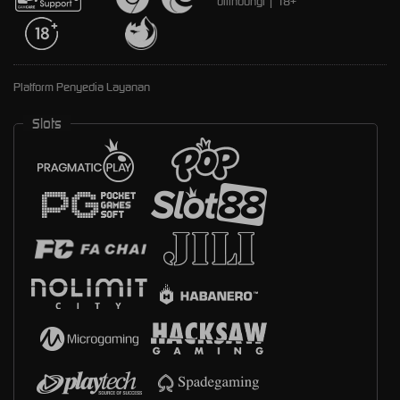
dilindungi | 18+
Platform Penyedia Layanan
Slots