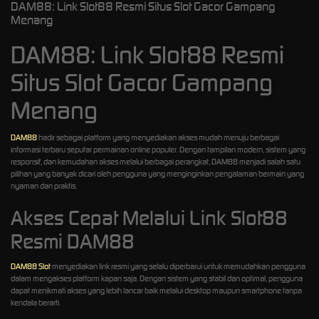
DAM88: Link Slot88 Resmi Situs Slot Gacor Gampang
Menang
DAM88: Link Slot88 Resmi
Situs Slot Gacor Gampang
Menang
DAM88
hadir sebagai platform yang menyediakan akses mudah menuju berbagai
informasi terbaru seputar permainan online populer. Dengan tampilan modern, sistem yang
responsif, dan kemudahan akses melalui berbagai perangkat, DAM88 menjadi salah satu
pilihan yang banyak dicari oleh pengguna yang menginginkan pengalaman bermain yang
nyaman dan praktis.
Akses Cepat Melalui Link Slot88
Resmi DAM88
DAM88 Slot
menyediakan link resmi yang selalu diperbarui untuk memudahkan pengguna
dalam mengakses platform kapan saja. Dengan sistem yang stabil dan optimal, pengguna
dapat menikmati akses yang lebih lancar baik melalui desktop maupun smartphone tanpa
kendala berarti.