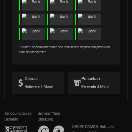
* Selama bank maintenance dan bank offline deposit dan penarikan
tidak dapat diproses
Deposit
Penarikan
Rata-rata 1 Menit
Rata-rata 3 Menit
Tanggung Jawab
Browser Yang
Bermain
Didukung
©2026 DAM88. Hak cipta