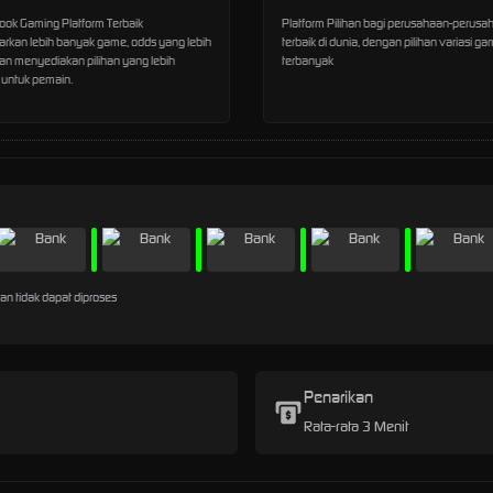
ook Gaming Platform Terbaik
Platform Pilihan bagi perusahaan-perusa
kan lebih banyak game, odds yang lebih
terbaik di dunia, dengan pilihan variasi g
 dan menyediakan pilihan yang lebih
terbanyak
untuk pemain.
an tidak dapat diproses
Penarikan
Rata-rata 3 Menit