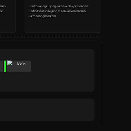
haan
Platform togel yang menarik dari perusahan
ame
terbaik di dunia yang menawarkan hadiah
kemenangan besar