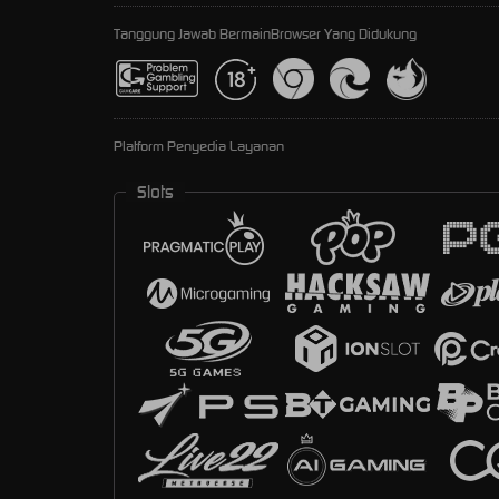
Tanggung Jawab Bermain
Browser Yang Didukung
Platform Penyedia Layanan
Slots