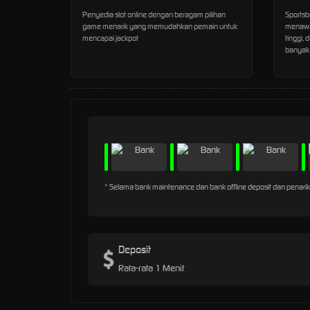
Penyedia slot online dengan beragam pilihan
Sportsb
game menarik yang memudahkan pemain untuk
menawar
mencapai jackpot
tinggi,
banyak 
* Selama bank maintenance dan bank offline deposit dan penarik
Deposit
Rata-rata 1 Menit