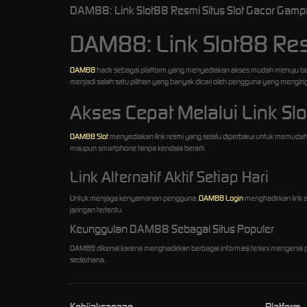
DAM88: Link Slot88 Resmi Situs Slot Gacor Ga
DAM88: Link Slot88 Re
DAM88
hadir sebagai platform yang menyediakan akses mudah menuju berb
menjadi salah satu pilihan yang banyak dicari oleh pengguna yang mengi
Akses Cepat Melalui Link S
DAM88 Slot
menyediakan link resmi yang selalu diperbarui untuk memudah
maupun smartphone tanpa kendala berarti.
Link Alternatif Aktif Setiap Hari
Untuk menjaga kenyamanan pengguna,
DAM88 Login
menghadirkan link a
jaringan tertentu.
Keunggulan DAM88 Sebagai Situs Populer
DAM88 dikenal karena menghadirkan berbagai informasi terkini mengenai
sederhana.
Kebijaksanaan
Platform