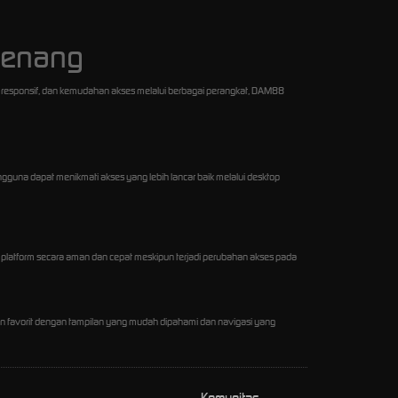
Menang
g responsif, dan kemudahan akses melalui berbagai perangkat, DAM88
guna dapat menikmati akses yang lebih lancar baik melalui desktop
an platform secara aman dan cepat meskipun terjadi perubahan akses pada
n favorit dengan tampilan yang mudah dipahami dan navigasi yang
Komunitas