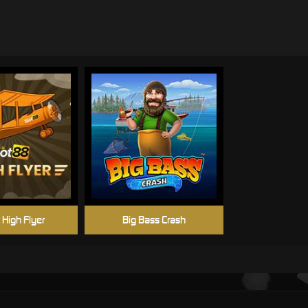
 High Flyer
Big Bass Crash