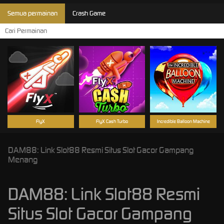
Semua permainan
Crash Game
FlyX
FlyX Cash Turbo
Incredible Balloon Machine
DAM88: Link Slot88 Resmi Situs Slot Gacor Gampang
Menang
DAM88: Link Slot88 Resmi
Situs Slot Gacor Gampang