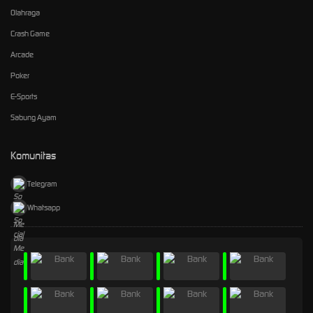
Olahraga
Crash Game
Arcade
Poker
E-Sports
Sabung Ayam
Komunitas
Telegram
Whatsapp