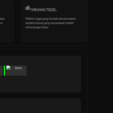
TARUHAN TOGEL
haan
Platform togel yang menarik dari perusahan
ame
terbaik di dunia yang menawarkan hadiah
kemenangan besar