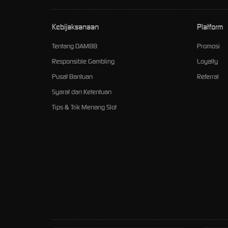
Kebijaksanaan
Platform
Tentang DAM88
Promosi
Responsible Gambling
Loyalty
Pusat Bantuan
Referral
Syarat dan Ketentuan
Tips & Trik Menang Slot