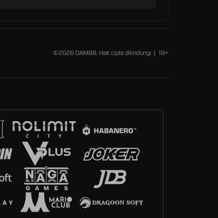
©2026 DAM88. Hak cipta dilindungi | 18+