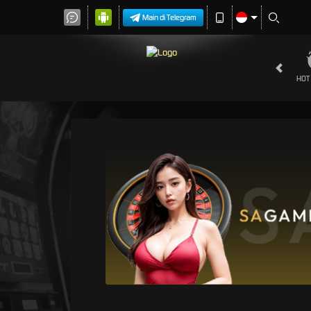
Main di Telegram
HOT