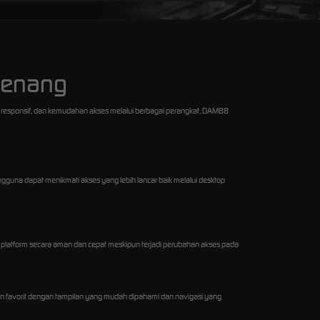
Menang
g responsif, dan kemudahan akses melalui berbagai perangkat, DAM88
guna dapat menikmati akses yang lebih lancar baik melalui desktop
an platform secara aman dan cepat meskipun terjadi perubahan akses pada
n favorit dengan tampilan yang mudah dipahami dan navigasi yang