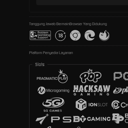
Tanggung Jawab Bermain
Browser Yang Didukung
Platform Penyedia Layanan
Slots