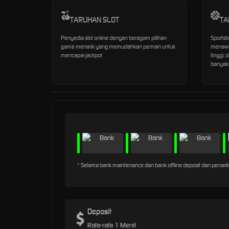
TARUHAN SLOT
TA
Penyedia slot online dengan beragam pilihan
Sportsb
game menarik yang memudahkan pemain untuk
menawar
mencapai jackpot
tinggi,
banyak 
* Selama bank maintenance dan bank offline deposit dan penarik
Deposit
Rata-rata 1 Menit