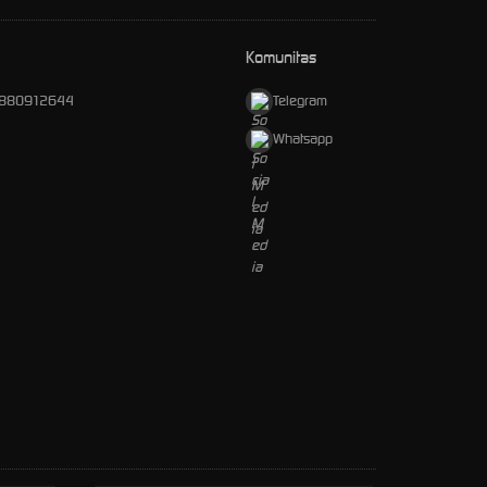
Komunitas
880912644
Telegram
Whatsapp