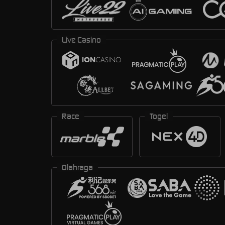
Live Casino
Race
Togel
Olahraga