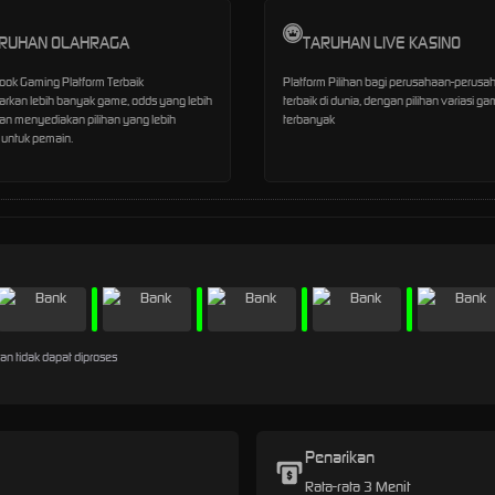
RUHAN OLAHRAGA
TARUHAN LIVE KASINO
ook Gaming Platform Terbaik
Platform Pilihan bagi perusahaan-perusa
kan lebih banyak game, odds yang lebih
terbaik di dunia, dengan pilihan variasi g
 dan menyediakan pilihan yang lebih
terbanyak
untuk pemain.
an tidak dapat diproses
Penarikan
Rata-rata 3 Menit