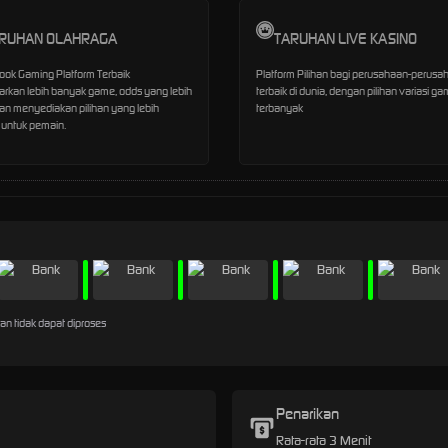
RUHAN OLAHRAGA
TARUHAN LIVE KASINO
ook Gaming Platform Terbaik
Platform Pilihan bagi perusahaan-perusa
kan lebih banyak game, odds yang lebih
terbaik di dunia, dengan pilihan variasi g
 dan menyediakan pilihan yang lebih
terbanyak
untuk pemain.
an tidak dapat diproses
Penarikan
Rata-rata 3 Menit