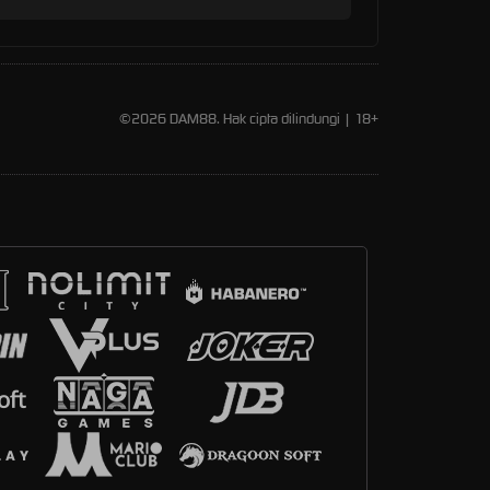
©2026 DAM88. Hak cipta dilindungi | 18+