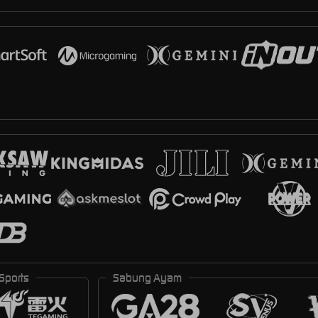
Sports
Sabung Ayam