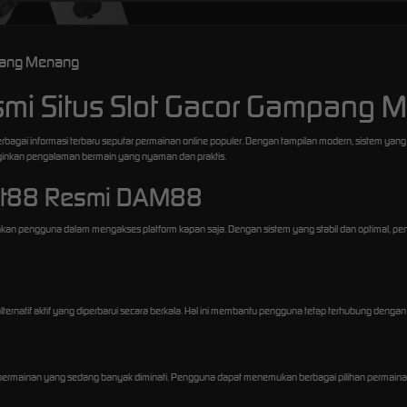
mpang Menang
smi Situs Slot Gacor Gampang 
agai informasi terbaru seputar permainan online populer. Dengan tampilan modern, sistem yan
nginkan pengalaman bermain yang nyaman dan praktis.
lot88 Resmi DAM88
kan pengguna dalam mengakses platform kapan saja. Dengan sistem yang stabil dan optimal, peng
lternatif aktif yang diperbarui secara berkala. Hal ini membantu pengguna tetap terhubung deng
 permainan yang sedang banyak diminati. Pengguna dapat menemukan berbagai pilihan permaina