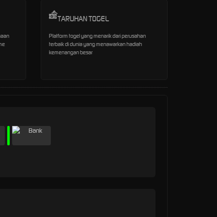
TARUHAN TOGEL
haan
Platform togel yang menarik dari perusahan
ame
terbaik di dunia yang menawarkan hadiah
kemenangan besar