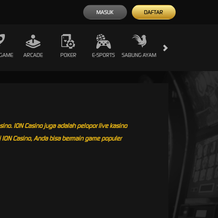
MASUK
DAFTAR
 GAME
ARCADE
POKER
E-SPORTS
SABUNG AYAM
PROMOSI
sino. ION Casino juga adalah pelopor live kasino
 Di ION Casino, Anda bisa bermain game populer