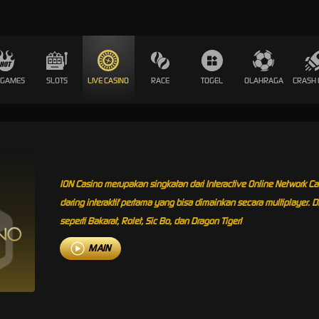
 GAMES
SLOTS
LIVE CASINO
RACE
TOGEL
OLAHRAGA
CRASH
ION Casino merupakan singkatan dari Interactive Online Network Ca
daring interaktif pertama yang bisa dimainkan secara multiplayer.
seperti Bakarat, Rolet, Sic Bo, dan Dragon Tiger!
MAIN