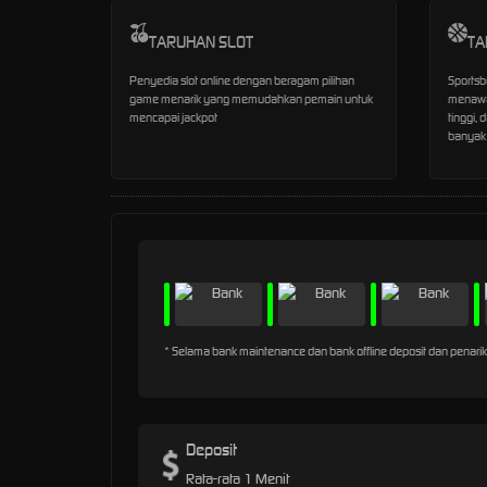
TARUHAN SLOT
TA
Penyedia slot online dengan beragam pilihan
Sportsb
game menarik yang memudahkan pemain untuk
menawar
mencapai jackpot
tinggi,
banyak 
* Selama bank maintenance dan bank offline deposit dan penarik
Deposit
Rata-rata 1 Menit