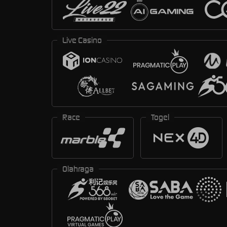
Live Casino
Race
Togel
Olahraga