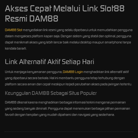
Akses Cepat Melalui Link Slot88
Resmi DAM88
DAM88 Slot
menyediakan link resmi yang selalu diperbarui untuk memudahkan pengguna
dalam mengakses platform kapan saja. Dengan sistem yang stabil dan optimal, pengguna
dapat menikmati akses yang lebih lancar baik melalui desktop maupun smartphone tanpa
kendala berarti.
Link Alternatif Aktif Setiap Hari
Untuk menjaga kenyamanan pengguna,
DAM88 Login
menghadirkan link alternatif aktif
yang diperbarui secara berkala. Hal ini membantu pengguna tetap terhubung dengan
platform secara aman dan cepat meskipun terjadi perubahan akses pada jaringan tertentu.
Keunggulan DAM88 Sebagai Situs Populer
DAM88 dikenal karena menghadirkan berbagai informasi terkini mengenai permainan
yang sedang banyak diminati. Pengguna dapat menemukan berbagai pilihan permainan
favorit dengan tampilan yang mudah dipahami dan navigasi yang sederhana.