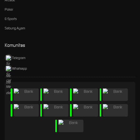
Poker
E-Sports
Sabung Ayam
Komunitas
Telegram
Whatsapp