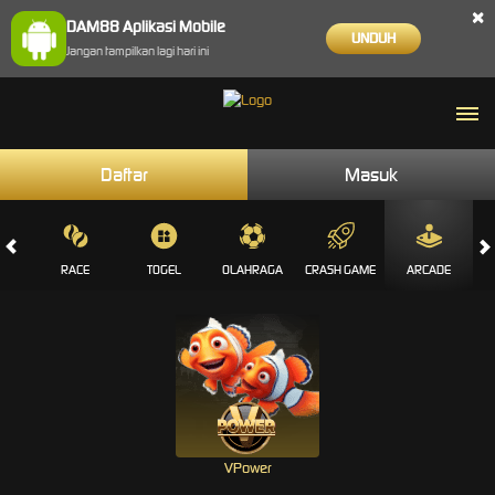
×
DAM88 Aplikasi Mobile
UNDUH
Jangan tampilkan lagi hari ini
Daftar
Masuk
SINO
RACE
TOGEL
OLAHRAGA
CRASH GAME
ARCADE
VPower