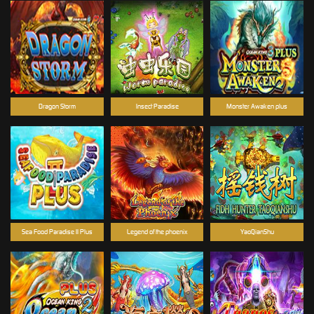
Dragon Storm
Insect Paradise
Monster Awaken plus
Sea Food Paradise II Plus
Legend of the phoenix
YaoQianShu