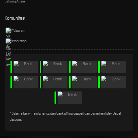
Sabung Ayam
Komunitas
Telegram
Whatsapp
* Selama bank maintenance dan bank offline deposit dan penarikan tidak dapat
diproses