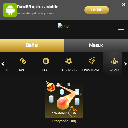
×
DAM88 Aplikasi Mobile
UNDUH
Jangan tampilkan lagi hari ini
Daftar
Masuk
CASINO
RACE
TOGEL
OLAHRAGA
CRASH GAME
ARCADE
Pragmatic Play