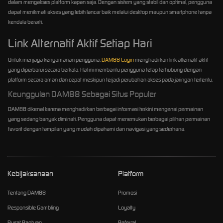
dalam mengakses platform kapan saja. Dengan sistem yang stabil dan optimal, pengguna
dapat menikmati akses yang lebih lancar baik melalui desktop maupun smartphone tanpa
kendala berarti.
Link Alternatif Aktif Setiap Hari
Untuk menjaga kenyamanan pengguna,
DAM88 Login
menghadirkan link alternatif aktif
yang diperbarui secara berkala. Hal ini membantu pengguna tetap terhubung dengan
platform secara aman dan cepat meskipun terjadi perubahan akses pada jaringan tertentu.
Keunggulan DAM88 Sebagai Situs Populer
DAM88 dikenal karena menghadirkan berbagai informasi terkini mengenai permainan
yang sedang banyak diminati. Pengguna dapat menemukan berbagai pilihan permainan
favorit dengan tampilan yang mudah dipahami dan navigasi yang sederhana.
Kebijaksanaan
Platform
Tentang DAM88
Promosi
Responsible Gambling
Loyalty
Pusat Bantuan
Referral