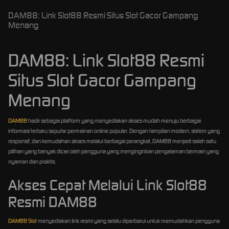
DAM88: Link Slot88 Resmi Situs Slot Gacor Gampang
Menang
DAM88: Link Slot88 Resmi
Situs Slot Gacor Gampang
Menang
DAM88
hadir sebagai platform yang menyediakan akses mudah menuju berbagai
informasi terbaru seputar permainan online populer. Dengan tampilan modern, sistem yang
responsif, dan kemudahan akses melalui berbagai perangkat, DAM88 menjadi salah satu
pilihan yang banyak dicari oleh pengguna yang menginginkan pengalaman bermain yang
nyaman dan praktis.
Akses Cepat Melalui Link Slot88
Resmi DAM88
DAM88 Slot
menyediakan link resmi yang selalu diperbarui untuk memudahkan pengguna