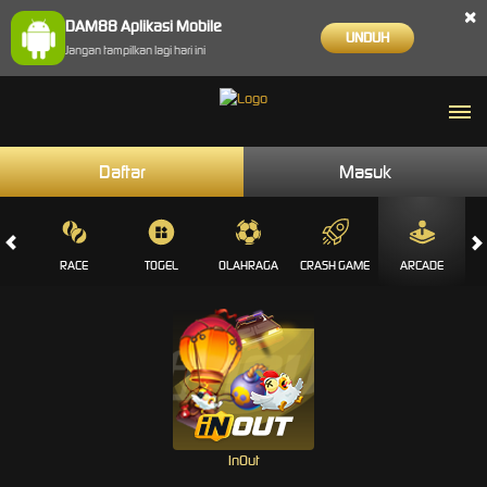
×
DAM88 Aplikasi Mobile
UNDUH
Jangan tampilkan lagi hari ini
Daftar
Masuk
SINO
RACE
TOGEL
OLAHRAGA
CRASH GAME
ARCADE
InOut