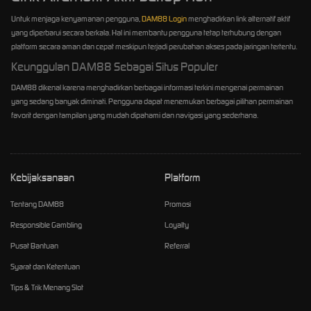
Untuk menjaga kenyamanan pengguna,
DAM88 Login
menghadirkan link alternatif aktif
yang diperbarui secara berkala. Hal ini membantu pengguna tetap terhubung dengan
platform secara aman dan cepat meskipun terjadi perubahan akses pada jaringan tertentu.
Keunggulan DAM88 Sebagai Situs Populer
DAM88 dikenal karena menghadirkan berbagai informasi terkini mengenai permainan
yang sedang banyak diminati. Pengguna dapat menemukan berbagai pilihan permainan
favorit dengan tampilan yang mudah dipahami dan navigasi yang sederhana.
Kebijaksanaan
Platform
Tentang DAM88
Promosi
Responsible Gambling
Loyalty
Pusat Bantuan
Referral
Syarat dan Ketentuan
Tips & Trik Menang Slot