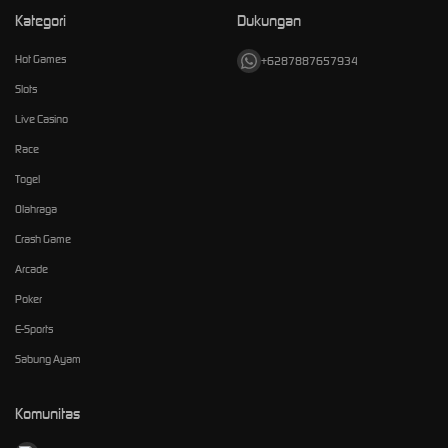
Kategori
Dukungan
Hot Games
+6287887657934
Slots
Live Casino
Race
Togel
Olahraga
Crash Game
Arcade
Poker
E-Sports
Sabung Ayam
Komunitas