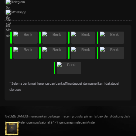
Telegram
Whatsapp
* Selama bank maintenance dan bank offline deposit dan penarikan tidak dapat
diproses
©2026 DAM88 menawarkan berbagai macam provider pilihan terbaik dan didukung oleh
Layanan Pelanggan profesional 24/7 yang siap melayani Anda.