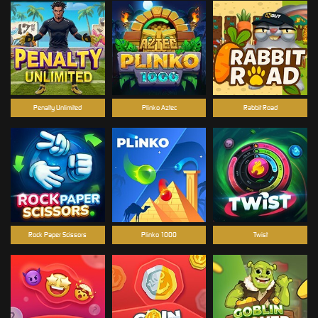
Penalty Unlimited
Plinko Aztec
Rabbit Road
Rock Paper Scissors
Plinko 1000
Twist