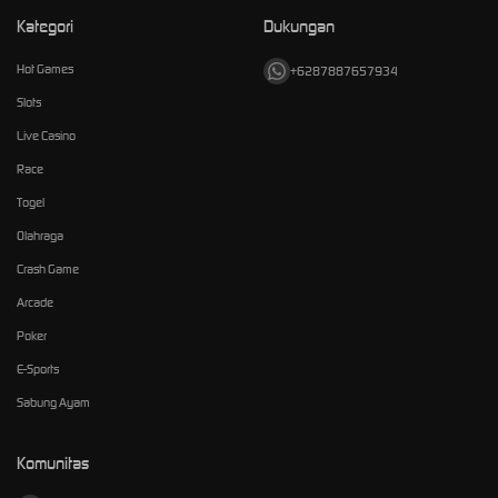
Kategori
Dukungan
Hot Games
+6287887657934
Slots
Live Casino
Race
Togel
Olahraga
Crash Game
Arcade
Poker
E-Sports
Sabung Ayam
Komunitas