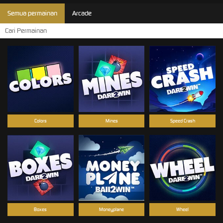
Semua permainan
Arcade
Colors
Mines
Speed Crash
Boxes
Moneyplane
Wheel