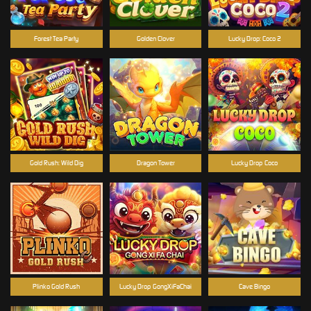
Forest Tea Party
Golden Clover
Lucky Drop: Coco 2
Gold Rush: Wild Dig
Dragon Tower
Lucky Drop-Coco
Plinko Gold Rush
Lucky Drop-GongXiFaChai
Cave Bingo