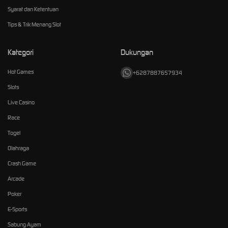
Syarat dan Ketentuan
Tips & Trik Menang Slot
Kategori
Dukungan
Hot Games
+6287887657934
Slots
Live Casino
Race
Togel
Olahraga
Crash Game
Arcade
Poker
E-Sports
Sabung Ayam