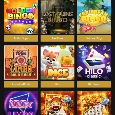
Golden Bingo
Lost Ruins
Caribbean Bingo
Limbo Gold Rush
Dice
Hilo Classic