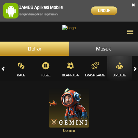
×
DAM88 Aplikasi Mobile
UNDUH
Jangan tampilkan lagi hari ini
Daftar
Masuk
SINO
RACE
TOGEL
OLAHRAGA
CRASH GAME
ARCADE
Gemini