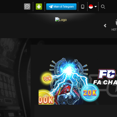
Main di Telegram
HOT