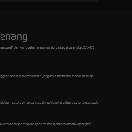
Menang
g responsif, dan kemudahan akses melalui berbagai perangkat, DAM88
guna dapat menikmati akses yang lebih lancar baik melalui desktop
an platform secara aman dan cepat meskipun terjadi perubahan akses pada
n favorit dengan tampilan yang mudah dipahami dan navigasi yang