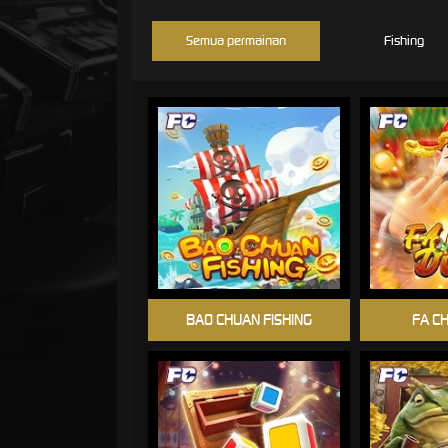
Semua permainan
Fishing
BAO CHUAN FISHING
FA C