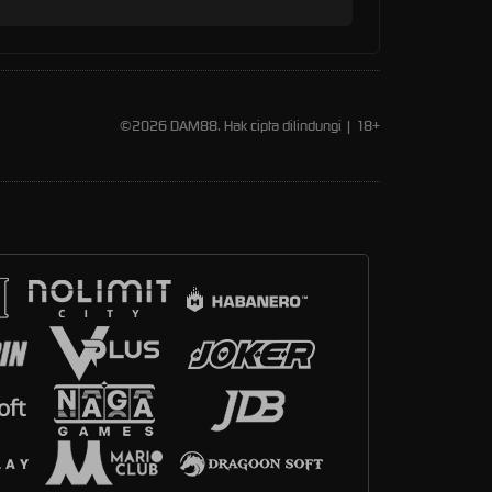
©2026 DAM88. Hak cipta dilindungi | 18+