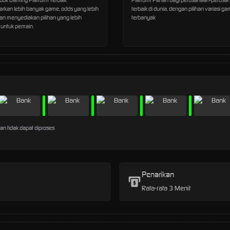
kan lebih banyak game, odds yang lebih
terbaik di dunia, dengan pilihan variasi g
 dan menyediakan pilihan yang lebih
terbanyak
untuk pemain.
an tidak dapat diproses
Penarikan
Rata-rata 3 Menit