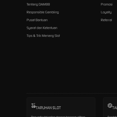
Tentang DAM88
Promosi
Responsible Gambling
Loyalty
Pusat Bantuan
Referral
Syarat dan Ketentuan
Tips & Trik Menang Slot
TARUHAN SLOT
TA
Penyedia slot online dengan beragam pilihan
Sportsb