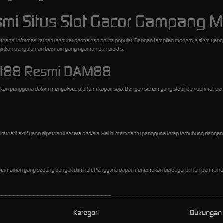
smi Situs Slot Gacor Gampang 
agai informasi terbaru seputar permainan online populer. Dengan tampilan modern, sistem yan
nginkan pengalaman bermain yang nyaman dan praktis.
lot88 Resmi DAM88
kan pengguna dalam mengakses platform kapan saja. Dengan sistem yang stabil dan optimal, peng
lternatif aktif yang diperbarui secara berkala. Hal ini membantu pengguna tetap terhubung deng
 permainan yang sedang banyak diminati. Pengguna dapat menemukan berbagai pilihan permaina
Kategori
Dukungan