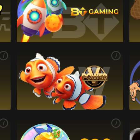
i
i
i
i