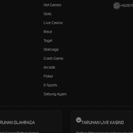
Hot Games
+6287
Slots
Live Casino
Race
Togel
Olahraga
Crash Game
Arcade
Poker
E-Sports
Sabung Ayam
RUHAN OLAHRAGA
TARUHAN LIVE KASINO
ook Gaming Platform Terbaik
Platform Pilihan bagi perusahaan-perusa