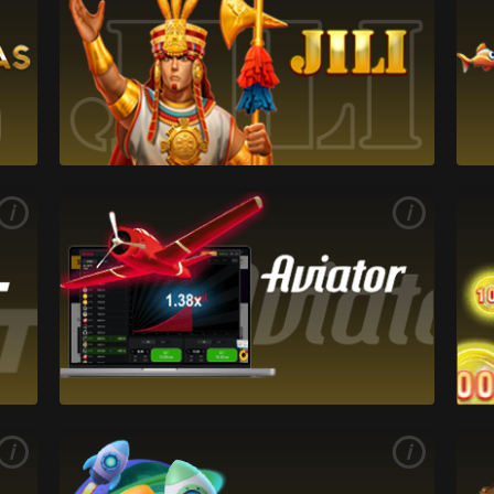
i
i
i
i