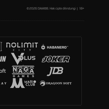
©2026 DAM88. Hak cipta dilindungi | 18+