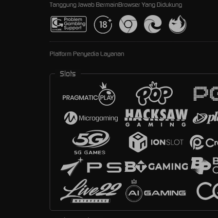
Tanggung Jawab Bermain
Browser Yang Didukung
Platform Penyedia Layanan
Slots