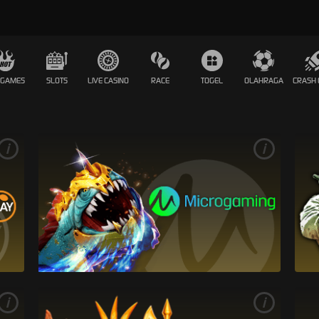
 GAMES
SLOTS
LIVE CASINO
RACE
TOGEL
OLAHRAGA
CRASH
i
i
i
i