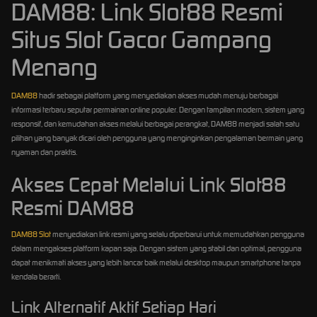
DAM88: Link Slot88 Resmi
Situs Slot Gacor Gampang
Menang
DAM88
hadir sebagai platform yang menyediakan akses mudah menuju berbagai
informasi terbaru seputar permainan online populer. Dengan tampilan modern, sistem yang
responsif, dan kemudahan akses melalui berbagai perangkat, DAM88 menjadi salah satu
pilihan yang banyak dicari oleh pengguna yang menginginkan pengalaman bermain yang
nyaman dan praktis.
Akses Cepat Melalui Link Slot88
Resmi DAM88
DAM88 Slot
menyediakan link resmi yang selalu diperbarui untuk memudahkan pengguna
dalam mengakses platform kapan saja. Dengan sistem yang stabil dan optimal, pengguna
dapat menikmati akses yang lebih lancar baik melalui desktop maupun smartphone tanpa
kendala berarti.
Link Alternatif Aktif Setiap Hari