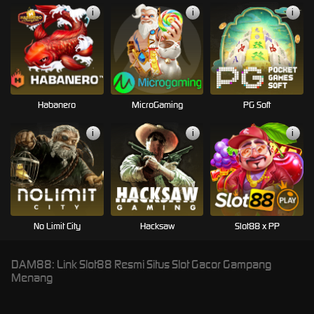
i
i
i
Habanero
MicroGaming
PG Soft
i
i
i
No Limit City
Hacksaw
Slot88 x PP
DAM88: Link Slot88 Resmi Situs Slot Gacor Gampang
Menang