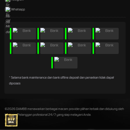
Whatsapp
* Selama bank maintenance dan bank offline deposit dan penarikan tidak dapat
diproses
©2026 DAM88 menawarkan berbagai macam provider pilihan terbaik dan didukung oleh
Layanan Pelanggan profesional 24/7 yang siap melayani Anda.