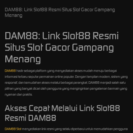
DAM88: Link Slot88 Resmi Situs Slot Gacor Gampang
Menang
DAM88: Link Slot88 Resmi
Situs Slot Gacor Gampang
Menang
DAM88
hadir sebagai platform yang menyediakan akses mudah menuju berbagai
informasi terbaru seputar permainan online populer. Dengan tampilan modern, sistem yang
responsif, dan kemudahan akses melalui berbagai perangkat, DAM88 menjadi salah satu
pilihan yang banyak dicari oleh pengguna yang menginginkan pengalaman bermain yang
nyaman dan praktis.
Akses Cepat Melalui Link Slot88
Resmi DAM88
DAM88 Slot
menyediakan link resmi yang selalu diperbarui untuk memudahkan pengguna