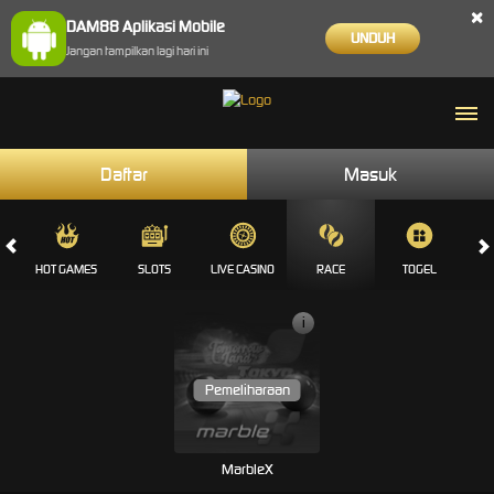
×
DAM88 Aplikasi Mobile
UNDUH
Jangan tampilkan lagi hari ini
Daftar
Masuk
HOT GAMES
SLOTS
LIVE CASINO
RACE
TOGEL
OL
i
MarbleX