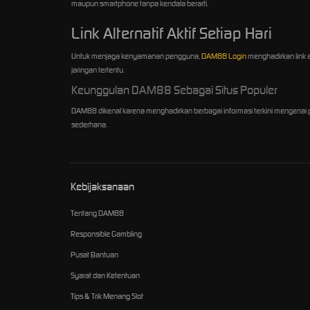
maupun smartphone tanpa kendala berarti.
Link Alternatif Aktif Setiap Hari
Untuk menjaga kenyamanan pengguna,
DAM88 Login
menghadirkan link a
jaringan tertentu.
Keunggulan DAM88 Sebagai Situs Populer
DAM88 dikenal karena menghadirkan berbagai informasi terkini mengenai
sederhana.
Kebijaksanaan
Tentang DAM88
Responsible Gambling
Pusat Bantuan
Syarat dan Ketentuan
Tips & Trik Menang Slot