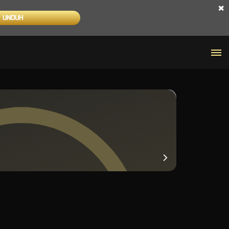
×
UNDUH