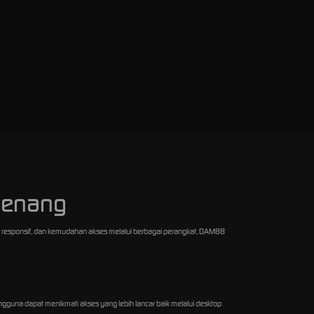
Menang
g responsif, dan kemudahan akses melalui berbagai perangkat, DAM88
gguna dapat menikmati akses yang lebih lancar baik melalui desktop