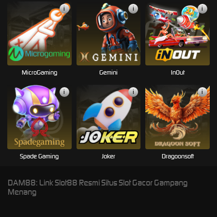
i
i
i
MicroGaming
Gemini
InOut
i
i
i
Spade Gaming
Joker
Dragoonsoft
DAM88: Link Slot88 Resmi Situs Slot Gacor Gampang
Menang