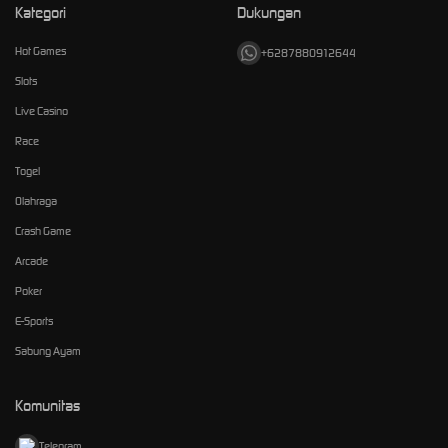
Kategori
Dukungan
Hot Games
+6287880912644
Slots
Live Casino
Race
Togel
Olahraga
Crash Game
Arcade
Poker
E-Sports
Sabung Ayam
Komunitas
Telegram