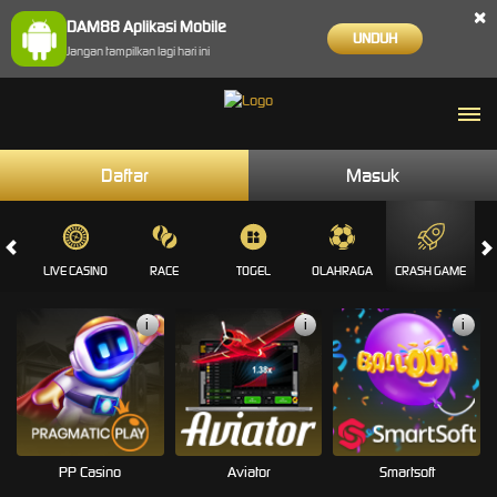
×
DAM88 Aplikasi Mobile
UNDUH
Jangan tampilkan lagi hari ini
Daftar
Masuk
S
LIVE CASINO
RACE
TOGEL
OLAHRAGA
CRASH GAME
i
i
i
PP Casino
Aviator
Smartsoft