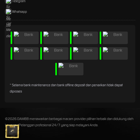
Telegram
Whatsapp
* Selama bank maintenance dan bank offline deposit dan penarikan tidak dapat
diproses
©2026 DAM88 menawarkan berbagai macam provider pilihan terbaik dan didukung oleh
Layanan Pelanggan profesional 24/7 yang siap melayani Anda.