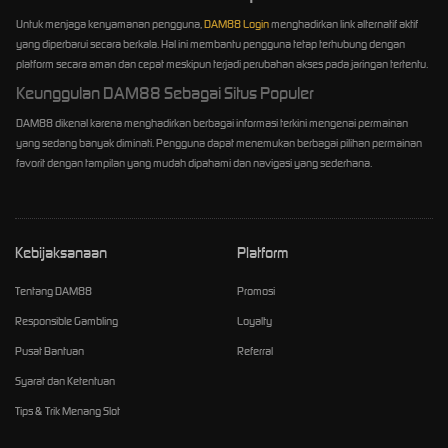
Untuk menjaga kenyamanan pengguna,
DAM88 Login
menghadirkan link alternatif aktif
yang diperbarui secara berkala. Hal ini membantu pengguna tetap terhubung dengan
platform secara aman dan cepat meskipun terjadi perubahan akses pada jaringan tertentu.
Keunggulan DAM88 Sebagai Situs Populer
DAM88 dikenal karena menghadirkan berbagai informasi terkini mengenai permainan
yang sedang banyak diminati. Pengguna dapat menemukan berbagai pilihan permainan
favorit dengan tampilan yang mudah dipahami dan navigasi yang sederhana.
Kebijaksanaan
Platform
Tentang DAM88
Promosi
Responsible Gambling
Loyalty
Pusat Bantuan
Referral
Syarat dan Ketentuan
Tips & Trik Menang Slot