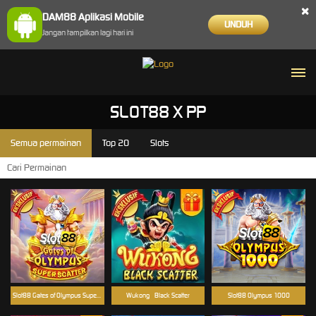
×
DAM88 Aplikasi Mobile
UNDUH
Jangan tampilkan lagi hari ini
SLOT88 X PP
Semua permainan
Top 20
Slots
Slot88 Gates of Olympus Super Scatter
Wukong - Black Scatter
Slot88 Olympus 1000