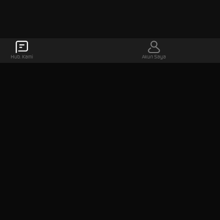
Hub. Kami
Akun Saya