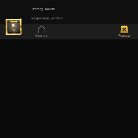
Tentang DAM88
Responsible Gambling
Pusat Bantuan
Beranda
Promosi
Syarat dan Ketentuan
Tips & Trik Menang Slot
Kategori
Hot Games
Slots
Live Casino
Race
Togel
Olahraga
Crash Game