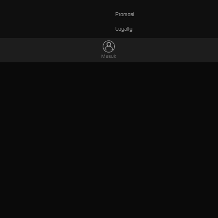
Promosi
Loyalty
Referral
Masuk
Dukungan
+6287880912644