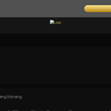
mpang Menang