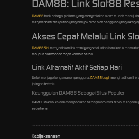
DAM88: Link Slot88 Re
DAM88
hadir sebagai platform yang menyediakan akses mudah menuju ber
menjadi salah satu pilihan yang banyak dicari oleh pengguna yang mengi
Akses Cepat Melalui Link S
DAM88 Slot
menyediakan link resmi yang selalu diperbarui untuk memudah
maupun smartphone tanpa kendala berarti.
Link Alternatif Aktif Setiap Hari
Untuk menjaga kenyamanan pengguna,
DAM88 Login
menghadirkan link a
jaringan tertentu.
Keunggulan DAM88 Sebagai Situs Populer
DAM88 dikenal karena menghadirkan berbagai informasi terkini mengenai
sederhana.
Kebijaksanaan