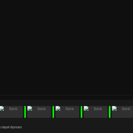
k dapat diproses