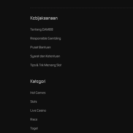
Kebijaksanaan
Tentang DAM88
Responsible Gambling
Pusat Bantuan
Syarat dan Ketentuan
Tips & Trik Menang Slot
Kategori
Hot Games
Slots
Live Casino
Race
Togel