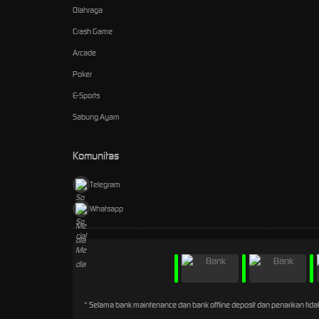
Olahraga
Crash Game
Arcade
Poker
E-Sports
Sabung Ayam
Komunitas
Telegram
Whatsapp
* Selama bank maintenance dan bank offline deposit dan penarikan tida