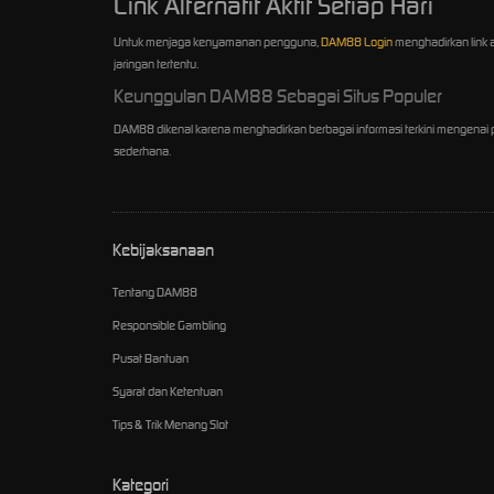
Link Alternatif Aktif Setiap Hari
Untuk menjaga kenyamanan pengguna,
DAM88 Login
menghadirkan link a
jaringan tertentu.
Keunggulan DAM88 Sebagai Situs Populer
DAM88 dikenal karena menghadirkan berbagai informasi terkini mengenai
sederhana.
Kebijaksanaan
Tentang DAM88
Responsible Gambling
Pusat Bantuan
Syarat dan Ketentuan
Tips & Trik Menang Slot
Kategori