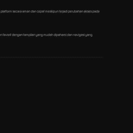
an platform secara aman dan cepat meskipun terjadi perubahan akses pada
n favorit dengan tampilan yang mudah dipahami dan navigasi yang