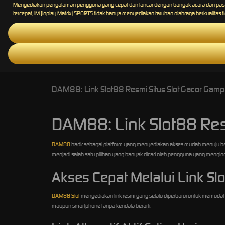
Menyediakan pengalaman pengguna yang cepat dan lancar dengan banyak acara dan pasar 
tercepat, IM (Inplay Matrix) SPORTS tidak hanya menyediakan taruhan olahraga berkualitas 
DAM88: Link Slot88 Resmi Situs Slot Gacor Ga
DAM88: Link Slot88 Re
DAM88
hadir sebagai platform yang menyediakan akses mudah menuju ber
menjadi salah satu pilihan yang banyak dicari oleh pengguna yang mengi
Akses Cepat Melalui Link S
DAM88 Slot
menyediakan link resmi yang selalu diperbarui untuk memudah
maupun smartphone tanpa kendala berarti.