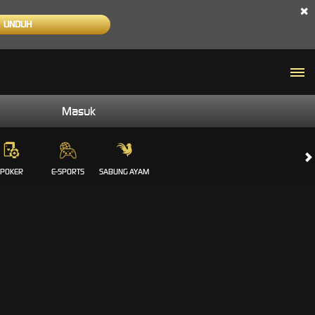
×
UNDUH
Masuk
POKER
E-SPORTS
SABUNG AYAM