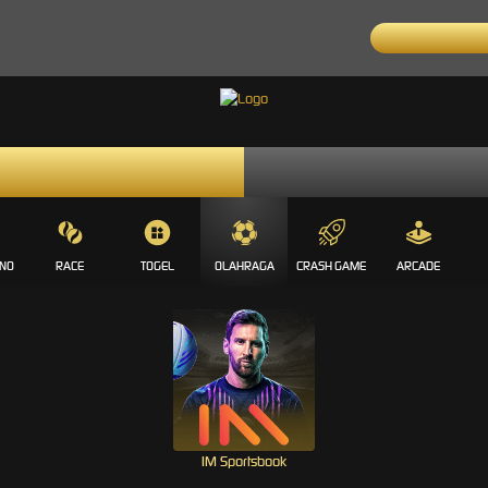
INO
RACE
TOGEL
OLAHRAGA
CRASH GAME
ARCADE
IM Sportsbook