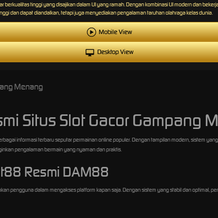
berkualitas tinggi yang disajikan dalam UI yang ramah. Dengan kombinasi UI modern dan beke
tinggi dan dapat diandalkan, tetapi juga menyediakan pengalaman taruhan olahraga kelas dunia.
Mobile View
Desktop View
mpang Menang
smi Situs Slot Gacor Gampang 
bagai informasi terbaru seputar permainan online populer. Dengan tampilan modern, sistem yan
nginkan pengalaman bermain yang nyaman dan praktis.
lot88 Resmi DAM88
kan pengguna dalam mengakses platform kapan saja. Dengan sistem yang stabil dan optimal, pen